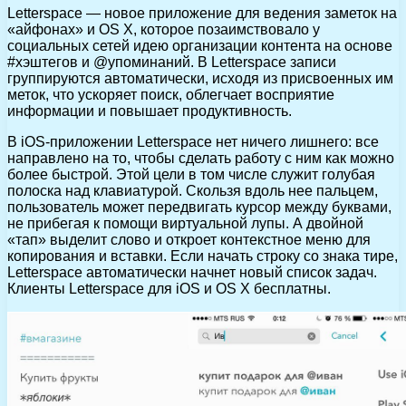
Letterspace — новое приложение для ведения заметок на
«айфонах» и OS X, которое позаимствовало у
социальных сетей идею организации контента на основе
#хэштегов и @упоминаний. В Letterspace записи
группируются автоматически, исходя из присвоенных им
меток, что ускоряет поиск, облегчает восприятие
информации и повышает продуктивность.
В iOS-приложении Letterspace нет ничего лишнего: все
направлено на то, чтобы сделать работу с ним как можно
более быстрой. Этой цели в том числе служит голубая
полоска над клавиатурой. Скользя вдоль нее пальцем,
пользователь может передвигать курсор между буквами,
не прибегая к помощи виртуальной лупы. А двойной
«тап» выделит слово и откроет контекстное меню для
копирования и вставки. Если начать строку со знака тире,
Letterspace автоматически начнет новый список задач.
Клиенты Letterspace для iOS и OS X бесплатны.