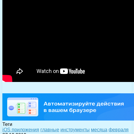
Теги
iOS приложения
главные
инструменты
месяца
февраля