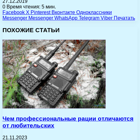
27.12.2019
0
Время чтения: 5 мин.
Facebook
X
Pinterest
Вконтакте
Одноклассники
Messenger
Messenger
WhatsApp
Telegram
Viber
Печатать
ПОХОЖИЕ СТАТЬИ
Чем профессиональные рации отличаются
от любительских
21.11.2023