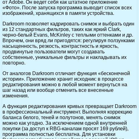
от Adobe. Он ведет себя как штатное приложение
«Фото». После запуска программа выводит список всех
изображений, хранящихся в памяти устройства.
Darkroom позволяет кадрировать снимок и выбрать один
из 12 стандартных фильтров, таких как яркий Clark,
черно-белый Evans, McKinley с теплыми оттенками и др.
Впрочем, они вряд ли пригодятся: регулируя ползунками
насыщенность, резкость, контрастность и яркость,
продвинутые пользователи могут создавать
собственные, уникальные фильтры и накладывать их
повторно.
От аналогов Darkroom отличает функция «бесконечной
истории». Приложение хранит исходник: в процессе
редактирования можно в любой момент вернуться на
шаг назад или вообще отменить все внесенные
изменения.
А функция редактирования кривых превращает Darkroom
в профессиональный инструмент. Выполняя коррекцию
баланса белого, теней и полутонов, менять снимок
можно как угодно. За исключением одной внутренней
покупки (за доступ к RBG-каналам просят 169 рублей),
программа полностью бесплатна. Для установки