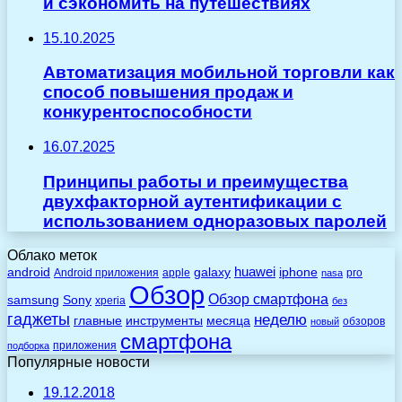
и сэкономить на путешествиях
15.10.2025
Автоматизация мобильной торговли как
способ повышения продаж и
конкурентоспособности
16.07.2025
Принципы работы и преимущества
двухфакторной аутентификации с
использованием одноразовых паролей
Облако меток
huawei
android
galaxy
iphone
Android приложения
apple
pro
nasa
Обзор
Обзор смартфона
Sony
samsung
xperia
без
гаджеты
неделю
главные
инструменты
месяца
обзоров
новый
смартфона
приложения
подборка
Популярные новости
19.12.2018