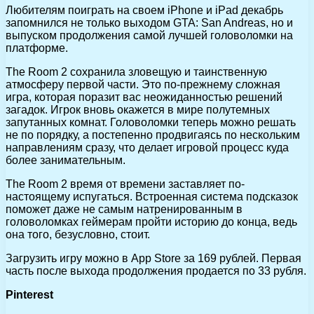
Любителям поиграть на своем iPhone и iPad декабрь
запомнился не только выходом GTA: San Andreas, но и
выпуском продолжения самой лучшей головоломки на
платформе.
The Room 2 сохранила зловещую и таинственную
атмосферу первой части. Это по-прежнему сложная
игра, которая поразит вас неожиданностью решений
загадок. Игрок вновь окажется в мире полутемных
запутанных комнат. Головоломки теперь можно решать
не по порядку, а постепенно продвигаясь по нескольким
направлениям сразу, что делает игровой процесс куда
более занимательным.
The Room 2 время от времени заставляет по-
настоящему испугаться. Встроенная система подсказок
поможет даже не самым натренированным в
головоломках геймерам пройти историю до конца, ведь
она того, безусловно, стоит.
Загрузить игру можно в App Store за 169 рублей. Первая
часть после выхода продолжения продается по 33 рубля.
Pinterest