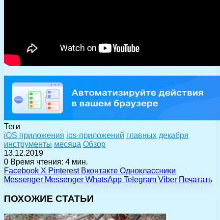
Теги
iOS приложения
ios-приложений
главных
декабря
инструменты
месяца
Обзор
13.12.2019
0
Время чтения: 4 мин.
Facebook
X
Pinterest
Вконтакте
Одноклассники
Messenger
Messenger
WhatsApp
Telegram
Viber
Печатать
ПОХОЖИЕ СТАТЬИ