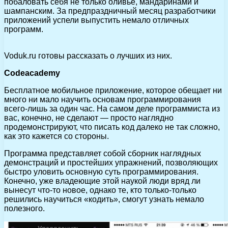
побаловать себя не только оливье, мандаринами и
шампанским. За предпраздничный месяц разработчики
приложений успели выпустить немало отличных
программ.
Voduk.ru готовы рассказать о лучших из них.
Codeacademy
Бесплатное мобильное приложение, которое обещает ни
много ни мало научить основам программирования
всего-лишь за один час. На самом деле программиста из
вас, конечно, не сделают — просто наглядно
продемонстрируют, что писать код далеко не так сложно,
как это кажется со стороны.
Программа представляет собой сборник наглядных
демонстраций и простейших упражнений, позволяющих
быстро уловить основную суть программирования.
Конечно, уже владеющие этой наукой люди вряд ли
вынесут что-то новое, однако те, кто только-только
решились научиться «кодить», смогут узнать немало
полезного.