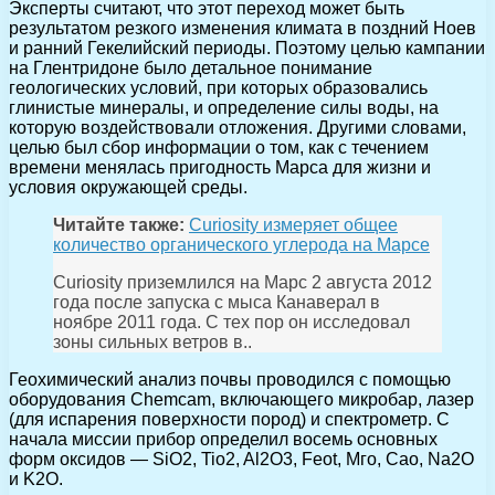
Эксперты считают, что этот переход может быть
результатом резкого изменения климата в поздний Ноев
и ранний Гекелийский периоды. Поэтому целью кампании
на Глентридоне было детальное понимание
геологических условий, при которых образовались
глинистые минералы, и определение силы воды, на
которую воздействовали отложения. Другими словами,
целью был сбор информации о том, как с течением
времени менялась пригодность Марса для жизни и
условия окружающей среды.
Читайте также:
Curiosity измеряет общее
количество органического углерода на Марсе
Curiosity приземлился на Марс 2 августа 2012
года после запуска с мыса Канаверал в
ноябре 2011 года. С тех пор он исследовал
зоны сильных ветров в..
Геохимический анализ почвы проводился с помощью
оборудования Chemcam, включающего микробар, лазер
(для испарения поверхности пород) и спектрометр. С
начала миссии прибор определил восемь основных
форм оксидов — SiO2, Tio2, Al2O3, Feot, Мго, Сао, Na2O
и K2O.