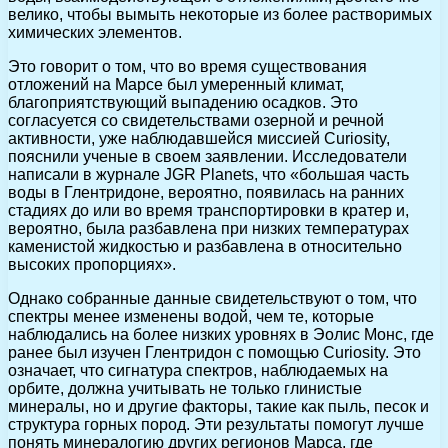
велико, чтобы вымыть некоторые из более растворимых
химических элементов.
Это говорит о том, что во время существования
отложений на Марсе был умеренный климат,
благоприятствующий выпадению осадков. Это
согласуется со свидетельствами озерной и речной
активности, уже наблюдавшейся миссией Curiosity,
пояснили ученые в своем заявлении. Исследователи
написали в журнале JGR Planets, что «большая часть
воды в Глентридоне, вероятно, появилась на ранних
стадиях до или во время транспортировки в кратер и,
вероятно, была разбавлена при низких температурах
каменистой жидкостью и разбавлена в относительно
высоких пропорциях».
Однако собранные данные свидетельствуют о том, что
спектры менее изменены водой, чем те, которые
наблюдались на более низких уровнях в Эолис Монс, где
ранее был изучен Глентридон с помощью Curiosity. Это
означает, что сигнатура спектров, наблюдаемых на
орбите, должна учитывать не только глинистые
минералы, но и другие факторы, такие как пыль, песок и
структура горных пород. Эти результаты помогут лучше
понять минералогию других регионов Марса, где