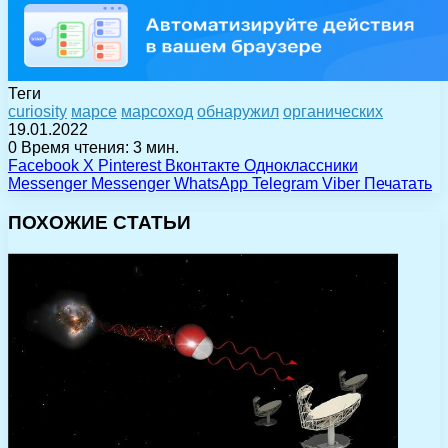
Теги
curiosity
марсе
марсоход
обнаружил
органических
19.01.2022
0
Время чтения: 3 мин.
Facebook
X
Pinterest
Вконтакте
Одноклассники
Messenger
Messenger
WhatsApp
Telegram
Viber
Печатать
ПОХОЖИЕ СТАТЬИ