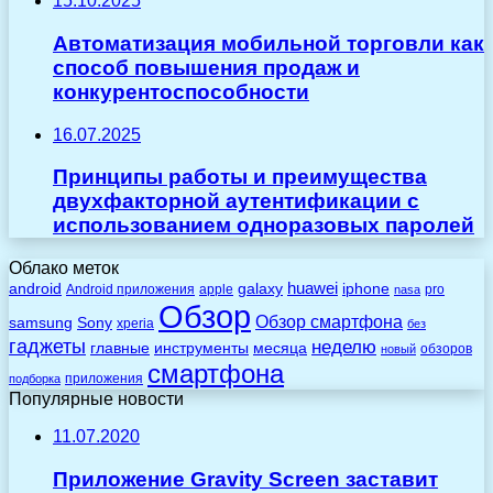
15.10.2025
Автоматизация мобильной торговли как
способ повышения продаж и
конкурентоспособности
16.07.2025
Принципы работы и преимущества
двухфакторной аутентификации с
использованием одноразовых паролей
Облако меток
huawei
android
galaxy
iphone
Android приложения
apple
pro
nasa
Обзор
Обзор смартфона
Sony
samsung
xperia
без
гаджеты
неделю
главные
инструменты
месяца
обзоров
новый
смартфона
приложения
подборка
Популярные новости
11.07.2020
Приложение Gravity Screen заставит