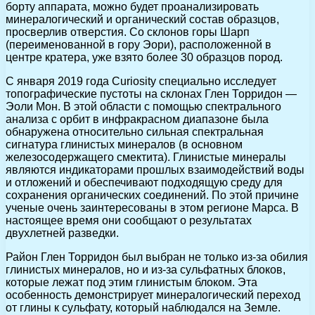
борту аппарата, можно будет проанализировать
минералогический и органический состав образцов,
просверлив отверстия. Со склонов горы Шарп
(переименованной в гору Эори), расположенной в
центре кратера, уже взято более 30 образцов пород.
С января 2019 года Curiosity специально исследует
топографические пустоты на склонах Глен Торридон —
Эоли Мон. В этой области с помощью спектрального
анализа с орбит в инфракрасном диапазоне была
обнаружена относительно сильная спектральная
сигнатура глинистых минералов (в основном
железосодержащего смектита). Глинистые минералы
являются индикаторами прошлых взаимодействий воды
и отложений и обеспечивают подходящую среду для
сохранения органических соединений. По этой причине
ученые очень заинтересованы в этом регионе Марса. В
настоящее время они сообщают о результатах
двухлетней разведки.
Район Глен Торридон был выбран не только из-за обилия
глинистых минералов, но и из-за сульфатных блоков,
которые лежат под этим глинистым блоком. Эта
особенность демонстрирует минералогический переход
от глины к сульфату, который наблюдался на Земле.