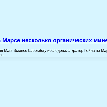
а Марсе несколько органических мин
сия Mars Science Laboratory исследовала кратер Гейла на М
ию…