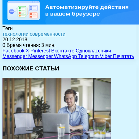
Теги
технологии современности
20.12.2018
0
Время чтения: 3 мин.
Facebook
X
Pinterest
Вконтакте
Одноклассники
Messenger
Messenger
WhatsApp
Telegram
Viber
Печатать
ПОХОЖИЕ СТАТЬИ