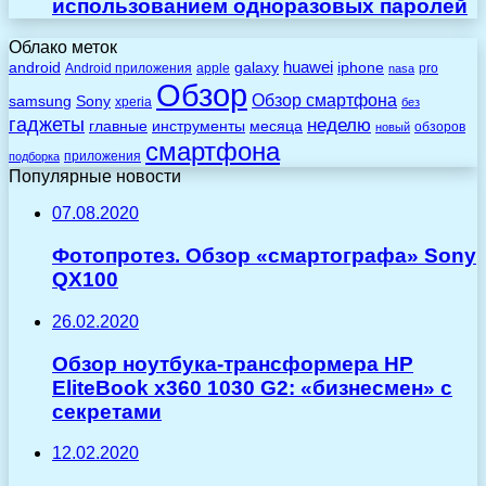
использованием одноразовых паролей
Облако меток
huawei
android
galaxy
iphone
Android приложения
apple
pro
nasa
Обзор
Обзор смартфона
Sony
samsung
xperia
без
гаджеты
неделю
главные
инструменты
месяца
обзоров
новый
смартфона
приложения
подборка
Популярные новости
07.08.2020
Фотопротез. Обзор «смартографа» Sony
QX100
26.02.2020
Обзор ноутбука-трансформера HP
EliteBook x360 1030 G2: «бизнесмен» с
секретами
12.02.2020