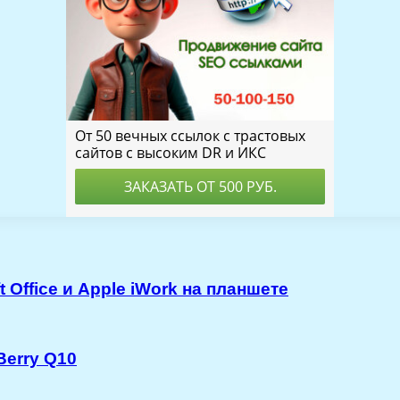
 Office и Apple iWork на планшете
Berry Q10