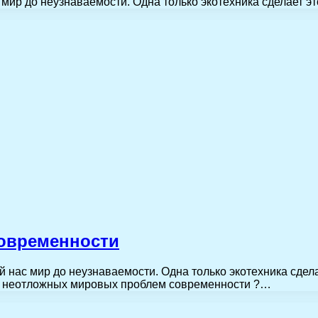
ир до неузнаваемости. Одна только экотехника сделает эт
современности
нас мир до неузнаваемости. Одна только экотехника сдела
 неотложных мировых проблем современности ?…