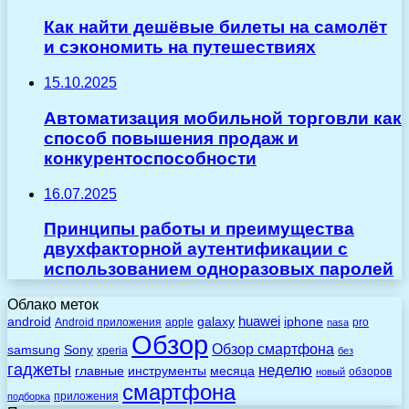
Как найти дешёвые билеты на самолёт
и сэкономить на путешествиях
15.10.2025
Автоматизация мобильной торговли как
способ повышения продаж и
конкурентоспособности
16.07.2025
Принципы работы и преимущества
двухфакторной аутентификации с
использованием одноразовых паролей
Облако меток
huawei
android
galaxy
iphone
Android приложения
apple
pro
nasa
Обзор
Обзор смартфона
Sony
samsung
xperia
без
гаджеты
неделю
главные
инструменты
месяца
обзоров
новый
смартфона
приложения
подборка