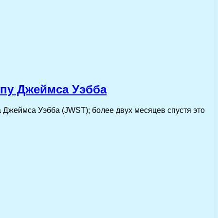
опу Джеймса Уэбба
 Джеймса Уэбба (JWST); более двух месяцев спустя это