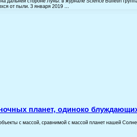
а дальней стороне Луны: в журнале Science Bulletin груп
хся от пыли. 3 января 2019 …
ночных планет, одиноко блуждающих
бъекты с массой, сравнимой с массой планет нашей Солнеч