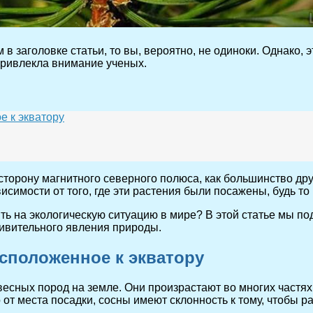
заголовке статьи, то вы, вероятно, не одиноки. Однако, э
привлекла внимание ученых.
е к экватору
сторону магнитного северного полюса, как большинство дру
висимости от того, где эти растения были посажены, будь 
ять на экологическую ситуацию в мире? В этой статье мы 
дивительного явления природы.
сположенное к экватору
сных пород на земле. Они произрастают во многих частях 
от места посадки, сосны имеют склонность к тому, чтобы р