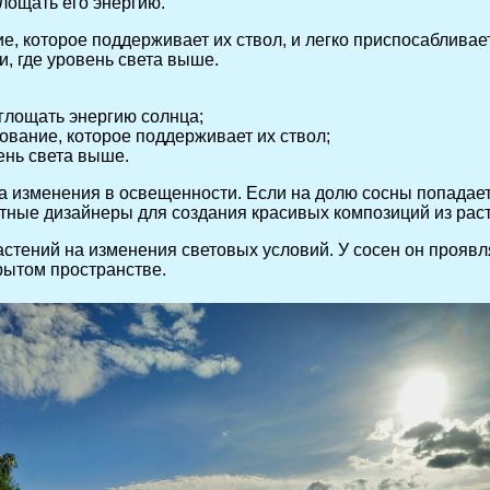
лощать его энергию.
е, которое поддерживает их ствол, и легко приспосабливае
, где уровень света выше.
глощать энергию солнца;
ование, которое поддерживает их ствол;
ень света выше.
 изменения в освещенности. Если на долю сосны попадает т
ные дизайнеры для создания красивых композиций из раст
тений на изменения световых условий. У сосен он проявля
рытом пространстве.