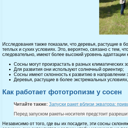
Исследования также показали, что деревья, растущие в бо
теплых и сухих условиях. Это, вероятно, связано с тем, 
следовательно, имеют более высокий уровень адаптации к
Сосны могут произрастать в разных климатических з
Для развития они используют солнечный ориентир;
Сосны имеют склонность к развитию в направлении 
Деревья, растущие в более экстремальных условиях,
Как работает фототропизм у сосен
Читайте также:
Запуски ракет вблизи экватора: при
Перед запуском ракеты-носителя предстоит разрешит
Независимо от того, где вы их посадите, эти сосны склон