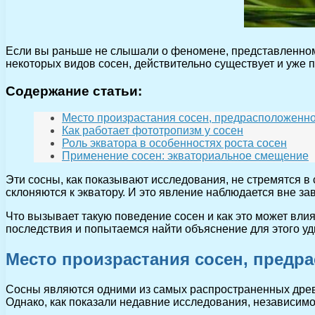
Если вы раньше не слышали о феномене, представленном в 
некоторых видов сосен, действительно существует и уже 
Содержание статьи:
Mесто произрастания сосен, предрасположенно
Как работает фототропизм у сосен
Роль экватора в особенностях роста сосен
Применение сосен: экваториальное смещение
Эти сосны, как показывают исследования, не стремятся в 
склоняются к экватору. И это явление наблюдается вне за
Что вызывает такую поведение сосен и как это может вли
последствия и попытаемся найти объяснение для этого у
Mесто произрастания сосен, предра
Сосны являются одними из самых распространенных древе
Однако, как показали недавние исследования, независимо 