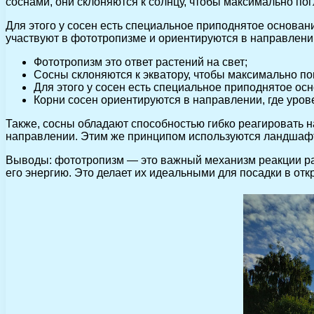
соснами, они склоняются к солнцу, чтобы максимально пог
Для этого у сосен есть специальное приподнятое основани
участвуют в фототропизме и ориентируются в направлении
Фототропизм это ответ растений на свет;
Сосны склоняются к экватору, чтобы максимально по
Для этого у сосен есть специальное приподнятое осн
Корни сосен ориентируются в направлении, где уров
Также, сосны обладают способностью гибко реагировать на
направлении. Этим же принципом используются ландшафт
Выводы: фототропизм — это важный механизм реакции рас
его энергию. Это делает их идеальными для посадки в отк