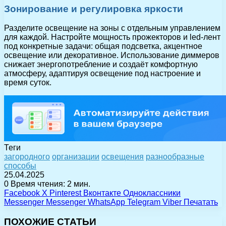
Зонирование и регулировка яркости
Разделите освещение на зоны с отдельным управлением
для каждой. Настройте мощность прожекторов и led-лент
под конкретные задачи: общая подсветка, акцентное
освещение или декоративное. Использование диммеров
снижает энергопотребление и создаёт комфортную
атмосферу, адаптируя освещение под настроение и
время суток.
Теги
загородного
организации
освещения
разнообразные
способы
25.04.2025
0
Время чтения: 2 мин.
Facebook
X
Pinterest
Вконтакте
Одноклассники
Messenger
Messenger
WhatsApp
Telegram
Viber
Печатать
ПОХОЖИЕ СТАТЬИ