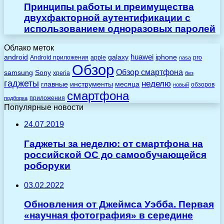
Принципы работы и преимущества
двухфакторной аутентификации с
использованием одноразовых паролей
Облако меток
huawei
android
galaxy
iphone
Android приложения
apple
pro
nasa
Обзор
Обзор смартфона
Sony
samsung
xperia
без
гаджеты
неделю
главные
инструменты
месяца
обзоров
новый
смартфона
приложения
подборка
Популярные новости
24.07.2019
Гаджеты за неделю: от смартфона на
российской ОС до самообучающейся
роборуки
03.02.2022
Обновления от Джеймса Уэбба. Первая
«научная фотография» в середине