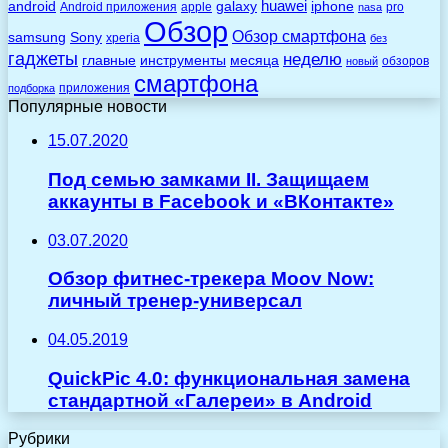
huawei
android
galaxy
iphone
Android приложения
apple
pro
nasa
Обзор
Обзор смартфона
Sony
samsung
xperia
без
гаджеты
неделю
главные
инструменты
месяца
обзоров
новый
смартфона
приложения
подборка
Популярные новости
15.07.2020
Под семью замками II. Защищаем
аккаунты в Facebook и «ВКонтакте»
03.07.2020
Обзор фитнес-трекера Moov Now:
личный тренер-универсал
04.05.2019
QuickPic 4.0: функциональная замена
стандартной «Галереи» в Android
Рубрики