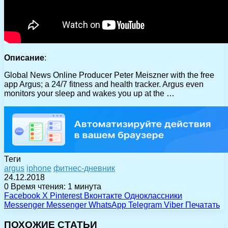
Описание
:
Global News Online Producer Peter Meiszner with the free
app Argus; a 24/7 fitness and health tracker. Argus even
monitors your sleep and wakes you up at the …
Теги
argus
iphone
фитнес-дневник
24.12.2018
0
Время чтения: 1 минута
Facebook
X
Pinterest
Вконтакте
Одноклассники
Messenger
Messenger
WhatsApp
Telegram
Viber
Печатать
ПОХОЖИЕ СТАТЬИ