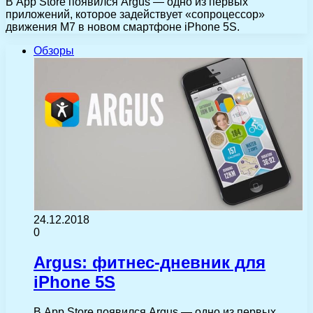
В App Store появился Argus — одно из первых
приложений, которое задействует «сопроцессор»
движения M7 в новом смартфоне iPhone 5S.
Обзоры
24.12.2018
0
Argus: фитнес-дневник для
iPhone 5S
В App Store появился Argus — одно из первых