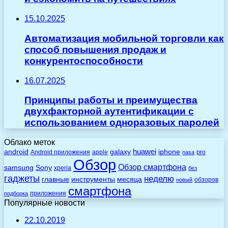
15.10.2025
Автоматизация мобильной торговли как
способ повышения продаж и
конкурентоспособности
16.07.2025
Принципы работы и преимущества
двухфакторной аутентификации с
использованием одноразовых паролей
Облако меток
huawei
android
galaxy
iphone
Android приложения
apple
pro
nasa
Обзор
Обзор смартфона
Sony
samsung
xperia
без
гаджеты
неделю
главные
инструменты
месяца
обзоров
новый
смартфона
приложения
подборка
Популярные новости
22.10.2019