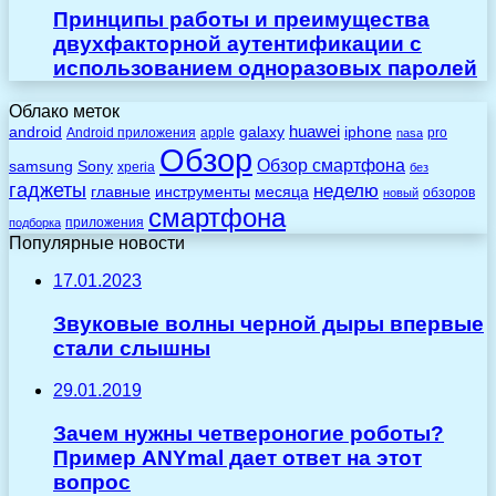
Принципы работы и преимущества
двухфакторной аутентификации с
использованием одноразовых паролей
Облако меток
huawei
android
galaxy
iphone
Android приложения
apple
pro
nasa
Обзор
Обзор смартфона
Sony
samsung
xperia
без
гаджеты
неделю
главные
инструменты
месяца
обзоров
новый
смартфона
приложения
подборка
Популярные новости
17.01.2023
Звуковые волны черной дыры впервые
стали слышны
29.01.2019
Зачем нужны четвероногие роботы?
Пример ANYmal дает ответ на этот
вопрос