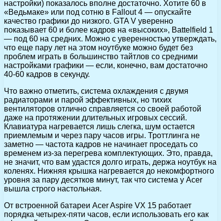
настройки) показалось вполне достаточно. Хотите 60 в
«Ведьмаке» или под сотню в Fallout 4 — опускайте
качество графики до низкого. GTA V уверенно
показывает 60 и более кадров на «высоких», Battelfield 1
— под 60 на средних. Можно с уверенностью утверждать,
что еще пару лет на этом ноутбуке можно будет без
проблем играть в большинство тайтлов со средними
настройками графики — если, конечно, вам достаточно
40-60 кадров в секунду.
Что важно отметить, система охлаждения с двумя
радиаторами и парой эффективных, но тихих
вентиляторов отлично справляется со своей работой
даже на протяжении длительных игровых сессий.
Клавиатура нагревается лишь слегка, шум остается
приемлемым и через пару часов игры. Троттлинга не
заметно — частота кадров не начинает проседать со
временем из-за перегрева комплектующих. Это, правда,
не значит, что вам удастся долго играть, держа ноутбук на
коленях. Нижняя крышка нагревается до некомфортного
уровня за пару десятков минут, так что система у Acer
вышла строго настольная.
От встроенной батареи Acer Aspire VX 15 работает
порядка четырех-пяти часов, если использовать его как