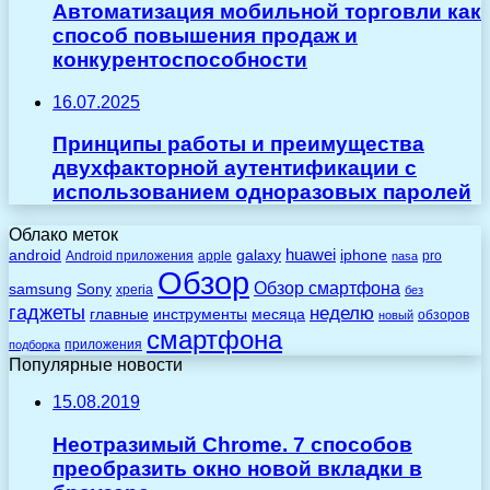
Автоматизация мобильной торговли как
способ повышения продаж и
конкурентоспособности
16.07.2025
Принципы работы и преимущества
двухфакторной аутентификации с
использованием одноразовых паролей
Облако меток
huawei
android
galaxy
iphone
Android приложения
apple
pro
nasa
Обзор
Обзор смартфона
Sony
samsung
xperia
без
гаджеты
неделю
главные
инструменты
месяца
обзоров
новый
смартфона
приложения
подборка
Популярные новости
15.08.2019
Неотразимый Chrome. 7 способов
преобразить окно новой вкладки в