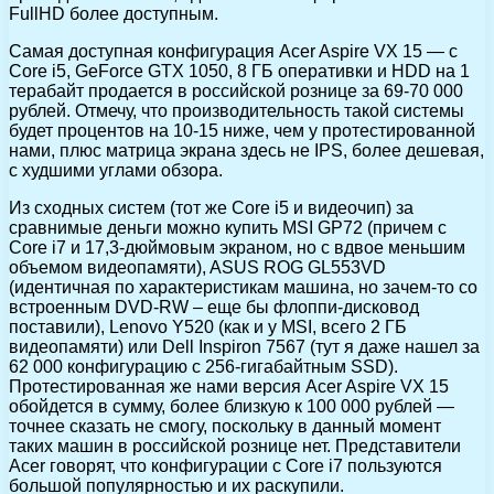
FullHD более доступным.
Самая доступная конфигурация Acer Aspire VX 15 — с
Core i5, GeForce GTX 1050, 8 ГБ оперативки и HDD на 1
терабайт продается в российской рознице за 69-70 000
рублей. Отмечу, что производительность такой системы
будет процентов на 10-15 ниже, чем у протестированной
нами, плюс матрица экрана здесь не IPS, более дешевая,
с худшими углами обзора.
Из сходных систем (тот же Core i5 и видеочип) за
сравнимые деньги можно купить MSI GP72 (причем с
Core i7 и 17,3-дюймовым экраном, но с вдвое меньшим
объемом видеопамяти), ASUS ROG GL553VD
(идентичная по характеристикам машина, но зачем-то со
встроенным DVD-RW – еще бы флоппи-дисковод
поставили), Lenovo Y520 (как и у MSI, всего 2 ГБ
видеопамяти) или Dell Inspiron 7567 (тут я даже нашел за
62 000 конфигурацию с 256-гигабайтным SSD).
Протестированная же нами версия Acer Aspire VX 15
обойдется в сумму, более близкую к 100 000 рублей —
точнее сказать не смогу, поскольку в данный момент
таких машин в российской рознице нет. Представители
Acer говорят, что конфигурации с Core i7 пользуются
большой популярностью и их раскупили.