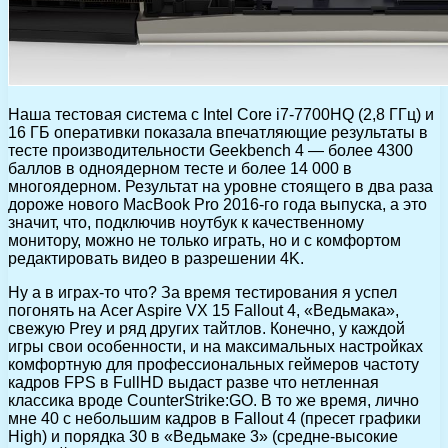
Наша тестовая система с Intel Core i7-7700HQ (2,8 ГГц) и
16 ГБ оперативки показала впечатляющие результаты в
тесте производительности Geekbench 4 — более 4300
баллов в одноядерном тесте и более 14 000 в
многоядерном. Результат на уровне стоящего в два раза
дороже нового MacBook Pro 2016-го года выпуска, а это
значит, что, подключив ноутбук к качественному
монитору, можно не только играть, но и с комфортом
редактировать видео в разрешении 4K.
Ну а в играх-то что? За время тестирования я успел
погонять на Acer Aspire VX 15 Fallout 4, «Ведьмака»,
свежую Prey и ряд других тайтлов. Конечно, у каждой
игры свои особенности, и на максимальных настройках
комфортную для профессиональных геймеров частоту
кадров FPS в FullHD выдаст разве что нетленная
классика вроде CounterStrike:GO. В то же время, лично
мне 40 с небольшим кадров в Fallout 4 (пресет графики
High) и порядка 30 в «Ведьмаке 3» (средне-высокие