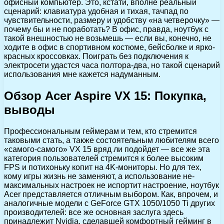
офисный компьютер. Это, кстати, вполне реальный
сценарий: клавиатура удобная и тихая, тачпад по
чувствительности, размеру и удобству «на четверочку» —
почему бы и не поработать? В офис, правда, ноутбук с
такой внешностью не возьмешь — если вы, конечно, не
ходите в офис в спортивном костюме, бейсболке и ярко-
красных кроссовках. Поиграть без подключения к
электросети удастся часа полтора-два, но такой сценарий
использования мне кажется надуманным.
Обзор Acer Aspire VX 15: Покупка,
выводы
Профессиональным геймерам и тем, кто стремится
таковыми стать, а также состоятельным любителям всего
«самого-самого» VX 15 вряд ли подойдет — все же эта
категория пользователей стремится к более высоким
FPS и потихоньку копит на 4K-мониторы. Но для тех,
кому игры жизнь не заменяют, а использование не-
максимальных настроек не испортит настроение, ноутбук
Acer представляется отличным выбором. Как, впрочем, и
аналогичные модели с GeForce GTX 1050/1050 Ti других
производителей: все же основная заслуга здесь
принадлежит Nvidia, сделавшей комфортный гейминг в