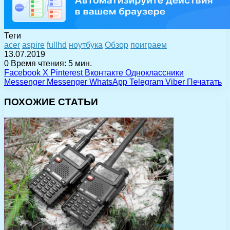
Теги
acer
aspire
fullhd
ноутбука
Обзор
поиграем
13.07.2019
0
Время чтения: 5 мин.
Facebook
X
Pinterest
Вконтакте
Одноклассники
Messenger
Messenger
WhatsApp
Telegram
Viber
Печатать
ПОХОЖИЕ СТАТЬИ