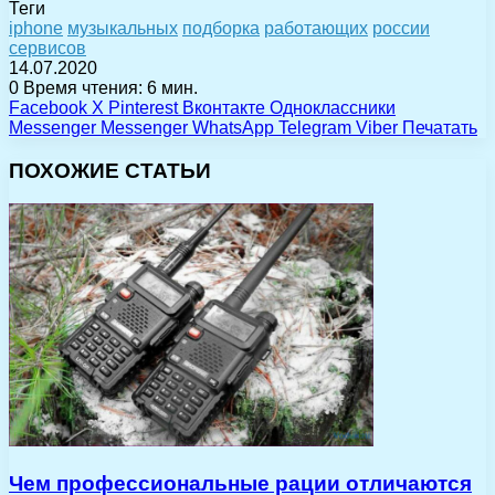
Теги
iphone
музыкальных
подборка
работающих
россии
сервисов
14.07.2020
0
Время чтения: 6 мин.
Facebook
X
Pinterest
Вконтакте
Одноклассники
Messenger
Messenger
WhatsApp
Telegram
Viber
Печатать
ПОХОЖИЕ СТАТЬИ
Чем профессиональные рации отличаются