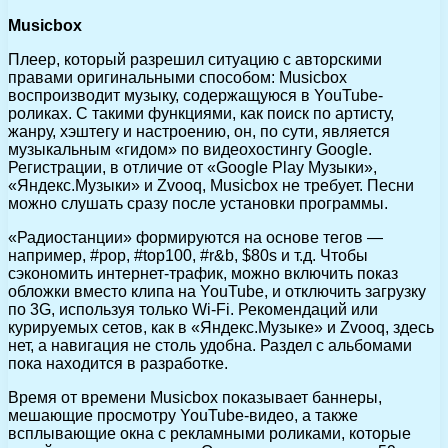
Musicbox
Плеер, который разрешил ситуацию с авторскими
правами оригинальными способом: Musicbox
воспроизводит музыку, содержащуюся в YouTube-
роликах. С такими функциями, как поиск по артисту,
жанру, хэштегу и настроению, он, по сути, является
музыкальным «гидом» по видеохостингу Google.
Регистрации, в отличие от «Google Play Музыки»,
«Яндекс.Музыки» и Zvooq, Musicbox не требует. Песни
можно слушать сразу после установки программы.
«Радиостанции» формируются на основе тегов —
например, #pop, #top100, #r&b, $80s и т.д. Чтобы
сэкономить интернет-трафик, можно включить показ
обложки вместо клипа на YouTube, и отключить загрузку
по 3G, используя только Wi-Fi. Рекомендаций или
курируемых сетов, как в «Яндекс.Музыке» и Zvooq, здесь
нет, а навигация не столь удобна. Раздел с альбомами
пока находится в разработке.
Время от времени Musicbox показывает баннеры,
мешающие просмотру YouTube-видео, а также
всплывающие окна с рекламными роликами, которые