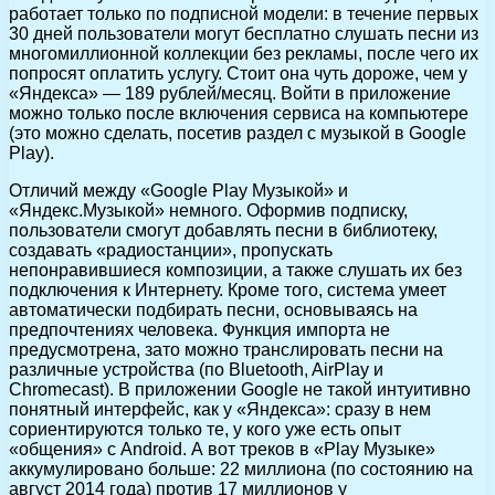
работает только по подписной модели: в течение первых
30 дней пользователи могут бесплатно слушать песни из
многомиллионной коллекции без рекламы, после чего их
попросят оплатить услугу. Стоит она чуть дороже, чем у
«Яндекса» — 189 рублей/месяц. Войти в приложение
можно только после включения сервиса на компьютере
(это можно сделать, посетив раздел с музыкой в Google
Play).
Отличий между «Google Play Музыкой» и
«Яндекс.Музыкой» немного. Оформив подписку,
пользователи смогут добавлять песни в библиотеку,
создавать «радиостанции», пропускать
непонравившиеся композиции, а также слушать их без
подключения к Интернету. Кроме того, система умеет
автоматически подбирать песни, основываясь на
предпочтениях человека. Функция импорта не
предусмотрена, зато можно транслировать песни на
различные устройства (по Bluetooth, AirPlay и
Chromecast). В приложении Google не такой интуитивно
понятный интерфейс, как у «Яндекса»: сразу в нем
сориентируются только те, у кого уже есть опыт
«общения» с Android. А вот треков в «Play Музыке»
аккумулировано больше: 22 миллиона (по состоянию на
август 2014 года) против 17 миллионов у