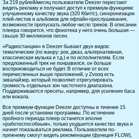
За 219 рублей/месяц пользователи Deezer перестают
видеть рекламу и получают доступ к премиум-функциям:
улучшенному качеству звука (320 Кбит/с), синхронизации
плей-листов и альбомов для офлайн-прослушивания,
возможности пропускать любое число треков. В описании
плеера говорится, что фонотека у него очень большая —
свыше 30 миллионов песен.
«Радиостанции» в Deezer бывают двух видов:
тематические (по жанру: рок, джаз, альтернативная,
классическая музыка и т.д.) и по исполнителям. Если
предложенный трек не понравился, он больше
воспроизводиться не будет. В отличие от всех
перечисленных выше приложений, у Zvooq есть
эквалайзер, который позволяет отрегулировать
громкость отдельных зон частотного диапазона.
Поддерживаются пресеты, например, для усиления баса
или вокала.
Все премиум-функции Deezer доступны в течение 15
дней после установки программы. По истечении
пробного периода плеер останется вполне
«работоспособным», только ухудшится качество звука и
начнет показываться реклама. Пользователи по-
прежнему смогут видеть рекоменации (функция FLOW),