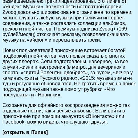
размещаемые ею треки лицензированы. В отличие от
«Яндекс.Музыки», возможности бесплатной версии
Zvooq довольно широки: она не ограничена по времени,
можно слушать любую музыку при наличии интернет-
соединения, а также составлять коллекции альбомов,
треков и плей-листов. Премиум-подписка Zvooq+ (169
рублей/месяц) отключает рекламу, позволяет скачивать
музыку на «айфон» и перематывать треки.
Новых пользователей приложение встречает богатой
подборкой плей-листов, чего нельзя сказать о многих
других плеерах. Сеты подготовлены, наверное, на все
случаи жизни и настроения (в метро, для вечеринок и
спорта, «святой Валентин одобряет», за рулем, «вечер у
камина», «хиты Русского радио», «2015: музыка зимы»и
т.д.) и регулярно обновляются. Не тратить время на поиск
подходящей музыки также помогут рубрики «Что
послушать» и «Новинки».
Сохранять для офлайного воспроизведения можно так
отдельные песни, так и целые альбомы. Если войти в
приложение при помощи аккаунтов «ВКонтакте» или
Facebook, можно видеть, что слушают друзья.
[открыть в iTunes]