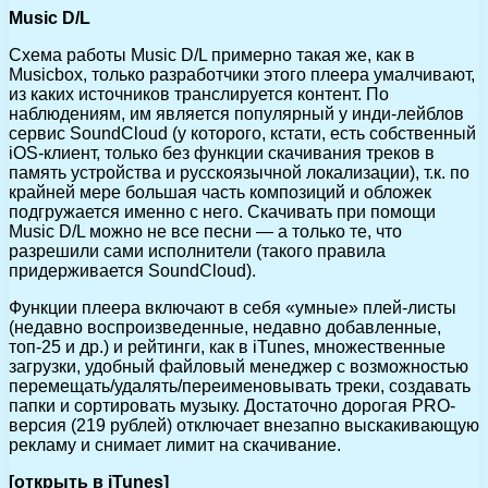
Music D/L
Схема работы Music D/L примерно такая же, как в
Musicbox, только разработчики этого плеера умалчивают,
из каких источников транслируется контент. По
наблюдениям, им является популярный у инди-лейблов
сервис SoundCloud (у которого, кстати, есть собственный
iOS-клиент, только без функции скачивания треков в
память устройства и русскоязычной локализации), т.к. по
крайней мере большая часть композиций и обложек
подгружается именно с него. Скачивать при помощи
Music D/L можно не все песни — а только те, что
разрешили сами исполнители (такого правила
придерживается SoundCloud).
Функции плеера включают в себя «умные» плей-листы
(недавно воспроизведенные, недавно добавленные,
топ-25 и др.) и рейтинги, как в iTunes, множественные
загрузки, удобный файловый менеджер с возможностью
перемещать/удалять/переименовывать треки, создавать
папки и сортировать музыку. Достаточно дорогая PRO-
версия (219 рублей) отключает внезапно выскакивающую
рекламу и снимает лимит на скачивание.
[открыть в iTunes]