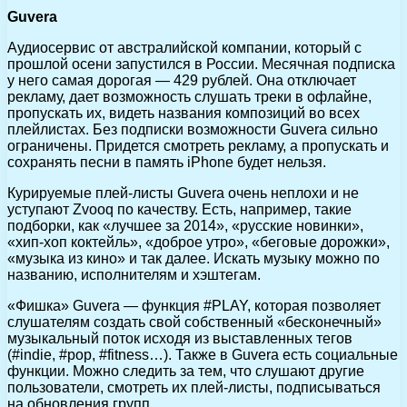
Guvera
Аудиосервис от австралийской компании, который с
прошлой осени запустился в России. Месячная подписка
у него самая дорогая — 429 рублей. Она отключает
рекламу, дает возможность слушать треки в офлайне,
пропускать их, видеть названия композиций во всех
плейлистах. Без подписки возможности Guvera сильно
ограничены. Придется смотреть рекламу, а пропускать и
сохранять песни в память iPhone будет нельзя.
Курируемые плей-листы Guvera очень неплохи и не
уступают Zvooq по качеству. Есть, например, такие
подборки, как «лучшее за 2014», «русские новинки»,
«хип-хоп коктейль», «доброе утро», «беговые дорожки»,
«музыка из кино» и так далее. Искать музыку можно по
названию, исполнителям и хэштегам.
«Фишка» Guvera — функция #PLAY, которая позволяет
слушателям создать свой собственный «бесконечный»
музыкальный поток исходя из выставленных тегов
(#indie, #pop, #fitness…). Также в Guvera есть социальные
функции. Можно следить за тем, что слушают другие
пользователи, смотреть их плей-листы, подписываться
на обновления групп.