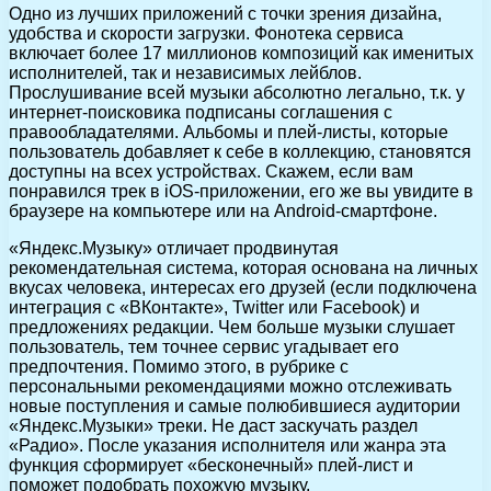
Одно из лучших приложений с точки зрения дизайна,
удобства и скорости загрузки. Фонотека сервиса
включает более 17 миллионов композиций как именитых
исполнителей, так и независимых лейблов.
Прослушивание всей музыки абсолютно легально, т.к. у
интернет-поисковика подписаны соглашения с
правообладателями. Альбомы и плей-листы, которые
пользователь добавляет к себе в коллекцию, становятся
доступны на всех устройствах. Скажем, если вам
понравился трек в iOS-приложении, его же вы увидите в
браузере на компьютере или на Android-смартфоне.
«Яндекс.Музыку» отличает продвинутая
рекомендательная система, которая основана на личных
вкусах человека, интересах его друзей (если подключена
интеграция с «ВКонтакте», Twitter или Facebook) и
предложениях редакции. Чем больше музыки слушает
пользователь, тем точнее сервис угадывает его
предпочтения. Помимо этого, в рубрике с
персональными рекомендациями можно отслеживать
новые поступления и самые полюбившиеся аудитории
«Яндекс.Музыки» треки. Не даст заскучать раздел
«Радио». После указания исполнителя или жанра эта
функция сформирует «бесконечный» плей-лист и
поможет подобрать похожую музыку.