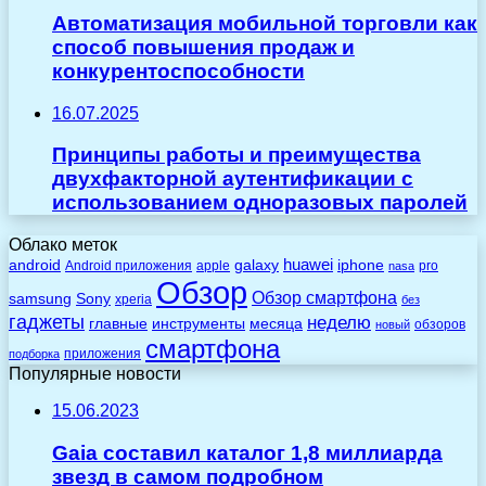
Автоматизация мобильной торговли как
способ повышения продаж и
конкурентоспособности
16.07.2025
Принципы работы и преимущества
двухфакторной аутентификации с
использованием одноразовых паролей
Облако меток
huawei
android
galaxy
iphone
Android приложения
apple
pro
nasa
Обзор
Обзор смартфона
Sony
samsung
xperia
без
гаджеты
неделю
главные
инструменты
месяца
обзоров
новый
смартфона
приложения
подборка
Популярные новости
15.06.2023
Gaia составил каталог 1,8 миллиарда
звезд в самом подробном