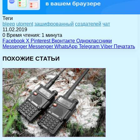
Теги
bleep
utorrent
зашифрованный
создателей
чат
11.02.2019
0
Время чтения: 1 минута
Facebook
X
Pinterest
Вконтакте
Одноклассники
Messenger
Messenger
WhatsApp
Telegram
Viber
Печатать
ПОХОЖИЕ СТАТЬИ