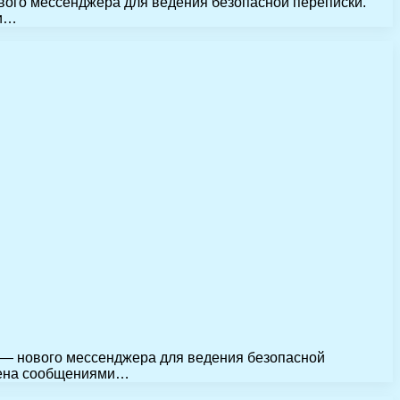
ового мессенджера для ведения безопасной переписки.
ми…
p — нового мессенджера для ведения безопасной
бмена сообщениями…