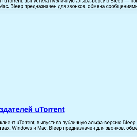
нт uTorrent, выпустила публичную альфа-версию Bleep — н
 Mac. Bleep предназначен для звонков, обмена сообщения
здателей uTorrent
-клиент uTorrent, выпустила публичную альфа-версию Blee
ствах, Windows и Mac. Bleep предназначен для звонков, о