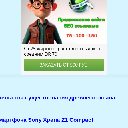
тельства существования древнего океана
мартфона Sony Xperia Z1 Compact