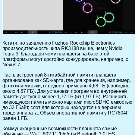
Кстати, по заявлению Fuzhou Rockchip Electronics
производительность чипа RK3188 выше, чем у Nvidia
Tegra 3, благодаря чему планшеты на базе этой
платформы могут достойно конкурировать, например, с
Nexus 7.
Часть встроенной 8-гигабайтной памяти планшета
организована как SD-карта, где для хранения, например,
фото или музыки, отведено примерно 4,68 ГБ (свободно
около 4,67 ГБ). Для установки программ во внутренней
памяти доступно менее 1,77 ГБ (из 1,97 ГБ). Расширить
имеющуюся память можно картами microSDHC емкостью
до 32 Гбайт, слот для которых находится на верхнем
торце аппарата. Объем оперативной памяти у RC7804F
равен 1 ГБ.
Коммуникационные возможности планшета самые
обычные — Wi-Fi 802.11 (b/g/n) и Bluetooth 3.0+HS.