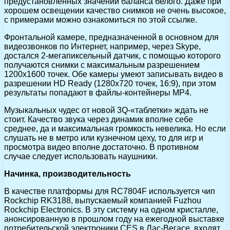
предустановленных значений баланса белого. Даже при
хорошем освещении качество снимков не очень высокое,
с примерами можно ознакомиться по этой ссылке.
Фронтальной камере, предназначенной в основном для
видеозвонков по Интернет, например, через Skype,
достался 2-мегапиксельный датчик, с помощью которого
получаются снимки с максимальным разрешением
1200х1600 точек. Обе камеры умеют записывать видео в
разрешении HD Ready (1280х720 точек, 16:9), при этом
результаты попадают в файлы-контейнеры MP4.
Музыкальных чудес от новой 3Q-«таблетки» ждать не
стоит. Качество звука через динамик вполне себе
среднее, да и максимальная громкость невелика. Но если
слушать не в метро или кузнечном цеху, то для игр и
просмотра видео вполне достаточно. В противном
случае следует использовать наушники.
Начинка, производительность
В качестве платформы для RC7804F используется чип
Rockchip RK3188, выпускаемый компанией Fuzhou
Rockchip Electronics. В эту систему на одном кристалле,
анонсированную в прошлом году на ежегодной выставке
потребительской электроники CES в Лас-Вегасе, входят