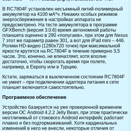
В RC7804F установлен несъемный литий-полимерный
аккумулятор на 4100 мА*ч. Никаких особых режимов
энергосбережения в настройках аппарата не
предусмотрено. На тесте аккумулятора в программе
GFXBench (версия 3.0.6) время автономной работы
планшета оценено в 290 «попугаев», при этом для Nexus
7 этот же параметр равен 301, а вот для iPad mini – 446.
Ролики HD-видео (1280х720 точек) при максимальной
яркости крутятся на RC7804F в течение примерно 3,5
часов. Это, конечно, не впечатляет, хотя вполне
достаточно, чтобы скоротать время при полете,
например, в Европу или в Турцию.
Кстати, заряжаться в выключенном состоянии RC7804F
не умеет – при подключении адаптера питания к сети
планшет включается самостоятельно.
Программное обеспечение
Устройство базируется на уже проверенной временем
версии ОС Android 4.2.2 Jelly Bean, при этом практически
неотличимый от стокового Android интерфейс работает
плавно и без подтормаживаний. Хотя кардинальных
изменений в него не внесли, некоторые отличия от