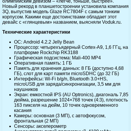
олимпийским девизом – «легче, тоньше, быстрее».
Новый рекорд в планшетостроении установила компания
3Q, выпустив модель Glaze RC7804F с самым тонким
корпусом.
Какими еще достоинствами обладает этот
девайс с «глянцевым» названием, выясняли Voduk.ru.
Технические характеристики
ОС: Android 4.2.2 Jelly Bean
Процессор: четырехъядерный Cortex-A9, 1,6 ГГц, на
платформе Rockchip RK3188
Графическая подсистема: Mali-400 MP4
Оперативная память: 1 ГБ
Память для хранения данных: 8 ГБ (доступно 4,68
ГБ), слот для карт памяти microSDHC (до 32 ГБ)
Интерфейсы: Wi-Fi b/g/n, Bluetooth 3.0+HS,
microUSB для заряда/синхронизации, 3,5 мм для
наушников
Экран: емкостной IPS (AU Optronics), диагональ 7,85
дюйма, разрешение 1024×768 точек (4:3), плотность
163 пикселя на дюйм, 10 точек одновременного
касания
Камеры: основная (3 МП), с автофокусом,
фронтальная (2 МП)
Сенсоры: акселерометр