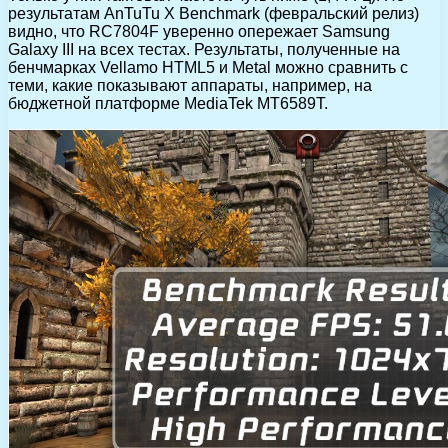
результатам AnTuTu X Benchmark (февральский релиз)
видно, что RC7804F уверенно опережает Samsung
Galaxy III на всех тестах. Результаты, полученные на
бенчмарках Vellamo HTML5 и Metal можно сравнить с
теми, какие показывают аппараты, например, на
бюджетной платформе MediaTek MT6589Т.