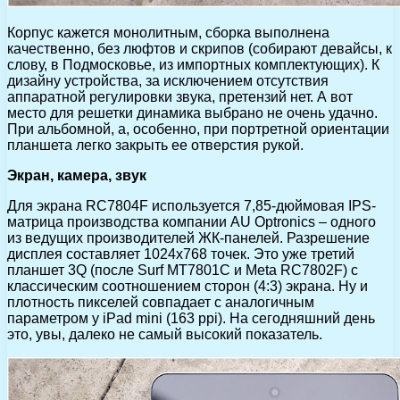
Корпус кажется монолитным, сборка выполнена
качественно, без люфтов и скрипов (собирают девайсы, к
слову, в Подмосковье, из импортных комплектующих). К
дизайну устройства, за исключением отсутствия
аппаратной регулировки звука, претензий нет. А вот
место для решетки динамика выбрано не очень удачно.
При альбомной, а, особенно, при портретной ориентации
планшета легко закрыть ее отверстия рукой.
Экран, камера, звук
Для экрана RC7804F используется 7,85-дюймовая IPS-
матрица производства компании AU Optronics – одного
из ведущих производителей ЖК-панелей. Разрешение
дисплея составляет 1024х768 точек. Это уже третий
планшет 3Q (после Surf MT7801C и Meta RC7802F) с
классическим соотношением сторон (4:3) экрана. Ну и
плотность пикселей совпадает с аналогичным
параметром у iPad mini (163 ppi). На сегодняшний день
это, увы, далеко не самый высокий показатель.