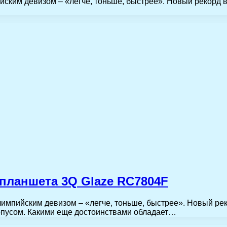
ским девизом – «легче, тоньше, быстрее». Новый рекорд 
 планшета 3Q Glaze RC7804F
мпийским девизом – «легче, тоньше, быстрее». Новый рек
рпусом. Какими еще достоинствами обладает…