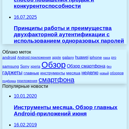
конкурентоспособности
16.07.2025
Принципы работы и преимущества
двухфакторной аутентификации с
использованием одноразовых паролей
Облако меток
huawei
android
galaxy
iphone
Android приложения
apple
pro
nasa
Обзор
Обзор смартфона
Sony
samsung
xperia
без
гаджеты
неделю
главные
инструменты
месяца
обзоров
новый
смартфона
приложения
подборка
Популярные новости
10.01.2020
Инструменты месяца. Обзор главных
Android-приложений июня
16.02.2019