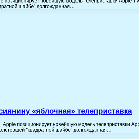
pple позиционирует новейшую модель телеприставки Apple 
вадратной шайбе” долгожданная…
ссиянину «яблочная» телеприставка
ти, Apple позиционирует новейшую модель телеприставки A
отолстевшей “квадратной шайбе” долгожданная…