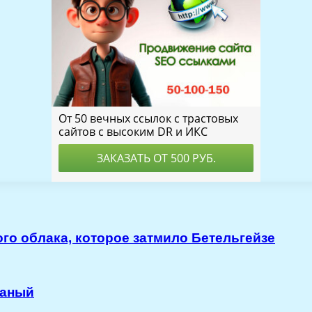
о облака, которое затмило Бетельгейзе
жаный