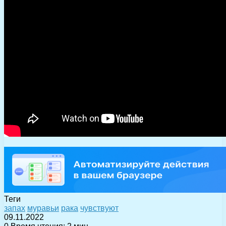
Теги
запах
муравьи
рака
чувствуют
09.11.2022