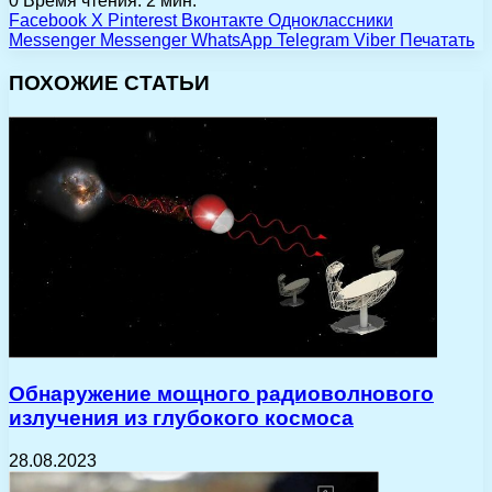
0
Время чтения: 2 мин.
Facebook
X
Pinterest
Вконтакте
Одноклассники
Messenger
Messenger
WhatsApp
Telegram
Viber
Печатать
ПОХОЖИЕ СТАТЬИ
Обнаружение мощного радиоволнового
излучения из глубокого космоса
28.08.2023