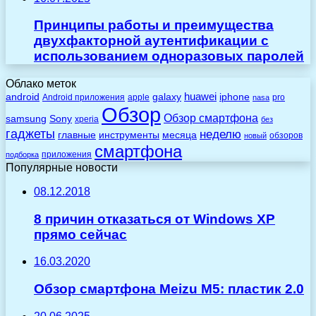
Принципы работы и преимущества
двухфакторной аутентификации с
использованием одноразовых паролей
Облако меток
huawei
android
galaxy
iphone
Android приложения
apple
pro
nasa
Обзор
Обзор смартфона
Sony
samsung
xperia
без
гаджеты
неделю
главные
инструменты
месяца
обзоров
новый
смартфона
приложения
подборка
Популярные новости
08.12.2018
8 причин отказаться от Windows XP
прямо сейчас
16.03.2020
Обзор смартфона Meizu M5: пластик 2.0