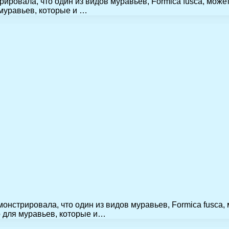
ровала, что один из видов муравьев, Formica fusca, може
муравьев, которые и …
нстрировала, что один из видов муравьев, Formica fusca,
о для муравьев, которые и…