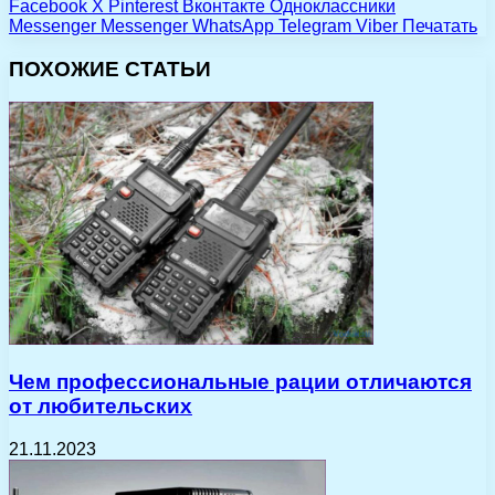
Facebook
X
Pinterest
Вконтакте
Одноклассники
Messenger
Messenger
WhatsApp
Telegram
Viber
Печатать
ПОХОЖИЕ СТАТЬИ
Чем профессиональные рации отличаются
от любительских
21.11.2023