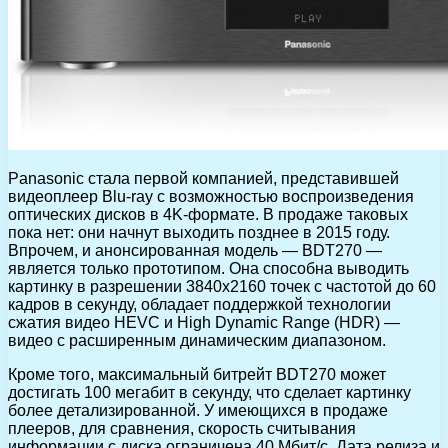
Panasonic стала первой компанией, представившей
видеоплеер Blu-ray с возможностью воспроизведения
оптических дисков в 4K-формате. В продаже таковых
пока нет: они начнут выходить позднее в 2015 году.
Впрочем, и анонсированная модель — BDT270 —
является только прототипом. Она способна выводить
картинку в разрешении 3840х2160 точек с частотой до 60
кадров в секунду, обладает поддержкой технологии
сжатия видео HEVC и High Dynamic Range (HDR) —
видео с расширенным динамическим диапазоном.
Кроме того, максимальный битрейт BDT270 может
достигать 100 мегабит в секунду, что сделает картинку
более детализированной. У имеющихся в продаже
плееров, для сравнения, скорость считывания
информации с диска ограничена 40 Мбит/с. Дата релиза и