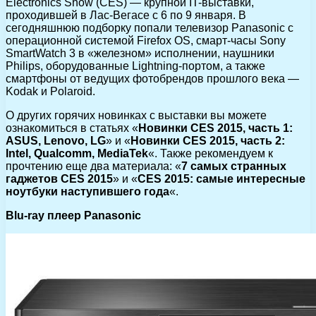
Electronics Show (CES) — крупной IT-выставки,
проходившей в Лас-Вегасе с 6 по 9 января. В
сегодняшнюю подборку попали телевизор Panasonic с
операционной системой Firefox OS,
смарт-часы Sony
SmartWatch 3 в «железном» исполнении, наушники
Philips, оборудованные Lightning-портом, а также
смартфоны от ведущих фотобрендов прошлого века —
Kodak и Polaroid.
О других горячих новинках с выставки вы можете
ознакомиться в статьях «
Новинки CES 2015, часть 1:
ASUS, Lenovo, LG
» и «
Новинки CES 2015, часть 2:
Intel, Qualcomm, MediaTek
«. Также рекомендуем к
прочтению еще два материала: «
7 самых странных
гаджетов CES 2015
» и «
CES 2015: самые интересные
ноутбуки наступившего года
«.
Blu-ray плеер Panasonic