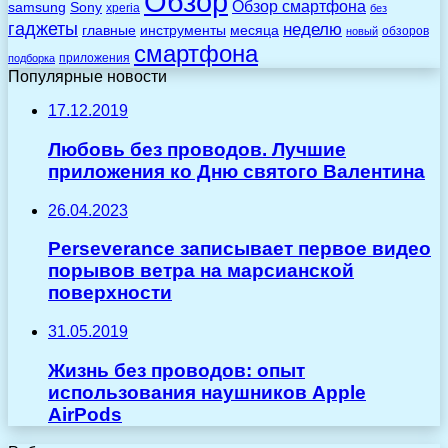
Обзор
Обзор смартфона
Sony
samsung
xperia
без
гаджеты
неделю
главные
инструменты
месяца
обзоров
новый
смартфона
приложения
подборка
Популярные новости
17.12.2019
Любовь без проводов. Лучшие
приложения ко Дню святого Валентина
26.04.2023
Perseverance записывает первое видео
порывов ветра на марсианской
поверхности
31.05.2019
Жизнь без проводов: опыт
использования наушников Apple
AirPods