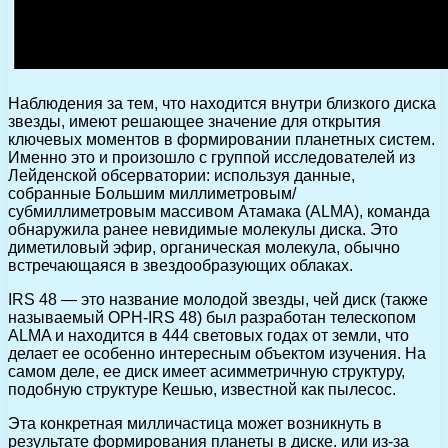
Наблюдения за тем, что находится внутри близкого диска
звезды, имеют решающее значение для открытия
ключевых моментов в формировании планетных систем.
Именно это и произошло с группой исследователей из
Лейденской обсерватории: используя данные,
собранные Большим миллиметровым/
субмиллиметровым массивом Атамака (ALMA), команда
обнаружила ранее невидимые молекулы диска. Это
диметиловый эфир, органическая молекула, обычно
встречающаяся в звездообразующих облаках.
IRS 48 — это название молодой звезды, чей диск (также
называемый OPH-IRS 48) был разработан телескопом
ALMA и находится в 444 световых годах от земли, что
делает ее особенно интересным объектом изучения. На
самом деле, ее диск имеет асимметричную структуру,
подобную структуре Кешью, известной как пылесос.
Эта конкретная милличастица может возникнуть в
результате формирования планеты в диске. или из-за