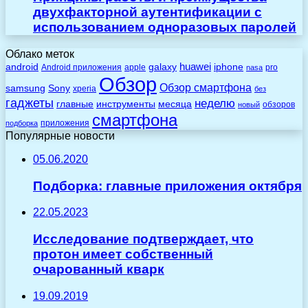
двухфакторной аутентификации с
использованием одноразовых паролей
Облако меток
huawei
android
galaxy
iphone
Android приложения
apple
pro
nasa
Обзор
Обзор смартфона
Sony
samsung
xperia
без
гаджеты
неделю
главные
инструменты
месяца
обзоров
новый
смартфона
приложения
подборка
Популярные новости
05.06.2020
Подборка: главные приложения октября
22.05.2023
Исследование подтверждает, что
протон имеет собственный
очарованный кварк
19.09.2019