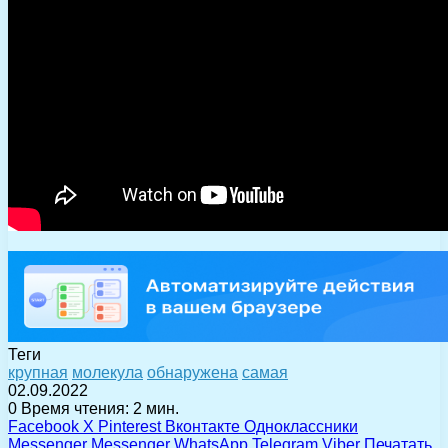
Теги
крупная
молекула
обнаружена
самая
02.09.2022
0
Время чтения: 2 мин.
Facebook
X
Pinterest
Вконтакте
Одноклассники
Messenger
Messenger
WhatsApp
Telegram
Viber
Печатать