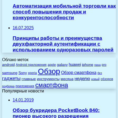
Автоматизация мобильной торговли как
способ повышения продаж и
конкурентоспособности
16.07.2025
Принципы работы и преимущества
двухфакторной аутентификации с
использованием одноразовых паролей
Облако меток
huawei
android
galaxy
iphone
Android приложения
apple
pro
nasa
Обзор
Обзор смартфона
Sony
samsung
xperia
без
гаджеты
неделю
главные
инструменты
месяца
обзоров
новый
смартфона
приложения
подборка
Популярные новости
14.01.2019
Обзор букридера PocketBook 840:
пионер высокого разрешения