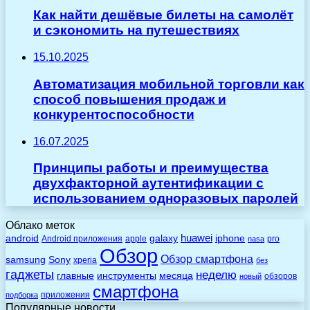
Как найти дешёвые билеты на самолёт
и сэкономить на путешествиях
15.10.2025
Автоматизация мобильной торговли как
способ повышения продаж и
конкурентоспособности
16.07.2025
Принципы работы и преимущества
двухфакторной аутентификации с
использованием одноразовых паролей
Облако меток
huawei
android
galaxy
iphone
Android приложения
apple
pro
nasa
Обзор
Обзор смартфона
Sony
samsung
xperia
без
гаджеты
неделю
главные
инструменты
месяца
обзоров
новый
смартфона
приложения
подборка
Популярные новости