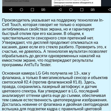
Производитель указывает на поддержку технологии In-
Cell Touch, которая говорит не только о хороших
антибликовых свойствах экрана, но и гарантирует
быстрый отклик при его касании. В общем, к
чувствительности сенсорного слоя претензий нет.
Утверждают, что дисплей продолжит откликаться на
касания, даже если его стекло разбито. Проверить это, к
счастью, не довелось. А технология мультитач позволяет
обрабатывать до десяти одновременных нажатий на
емкостном экране, что подтверждают результаты
программы AntTuTu Tester.
Основная камера LG G4s получила не 13-, как у
флагмана, а только 8-мегапиксельный сенсор и объектив
светосилой f/2.4 (против флагманской f/1.8). Здесь,
правда, сохранились лазерный автофокус и датчик
цветового спектра. Как утверждают в LG, последний
анализирует оттенки цвета еще до съемки, обеспечивая
тем самым естественность цветопередачи изображения.
Досталась новинке от флагмана и двойная светодиодная
вспышка для подсветки кадра с правильной цветовой