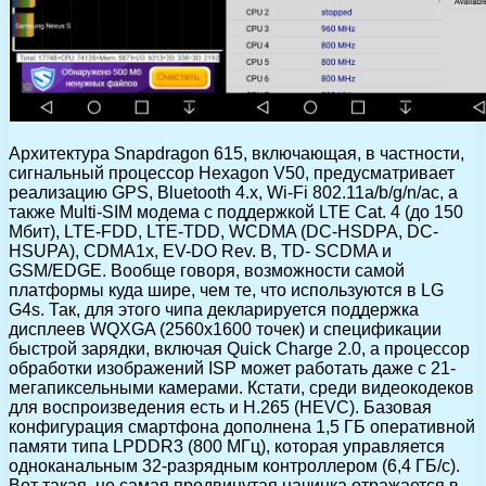
Архитектура Snapdragon 615, включающая, в частности,
сигнальный процессор Hexagon V50, предусматривает
реализацию GPS, Bluetooth 4.х, Wi-Fi 802.11a/b/g/n/ac, а
также Multi-SIM модема с поддержкой LTE Cat. 4 (до 150
Мбит), LTE-FDD, LTE-TDD, WCDMA (DC-HSDPA, DC-
HSUPA), CDMA1x, EV-DO Rev. B, TD- SCDMA и
GSM/EDGE. Вообще говоря, возможности самой
платформы куда шире, чем те, что используются в LG
G4s. Так, для этого чипа декларируется поддержка
дисплеев WQXGA (2560х1600 точек) и спецификации
быстрой зарядки, включая Quick Charge 2.0, а процессор
обработки изображений ISP может работать даже с 21-
мегапиксельными камерами. Кстати, среди видеокодеков
для воспроизведения есть и H.265 (HEVC). Базовая
конфигурация смартфона дополнена 1,5 ГБ оперативной
памяти типа LPDDR3 (800 МГц), которая управляется
одноканальным 32-разрядным контроллером (6,4 ГБ/с).
Вот такая, не самая продвинутая начинка отражается в