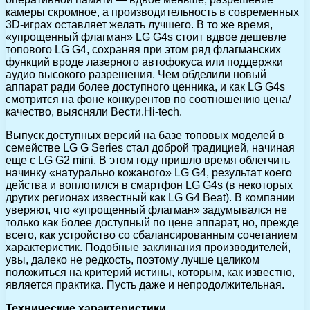
камеры скромное, а производительность в современных
3D-играх оставляет желать лучшего. В то же время,
«упрощенный флагман» LG G4s стоит вдвое дешевле
топового LG G4, сохраняя при этом ряд флагманских
функций вроде лазерного автофокуса или поддержки
аудио высокого разрешения. Чем обделили новый
аппарат ради более доступного ценника, и как LG G4s
смотрится на фоне конкурентов по соотношению цена/
качество, выясняли Вести.Hi-tech.
Выпуск доступных версий на базе топовых моделей в
семействе LG G Series стал доброй традицией, начиная
еще с LG G2 mini. В этом году пришло время облегчить
начинку «натурально кожаного» LG G4, результат коего
действа и воплотился в смартфон LG G4s (в некоторых
других регионах известный как LG G4 Beat). В компании
уверяют, что «упрощенный флагман» задумывался не
только как более доступный по цене аппарат, но, прежде
всего, как устройство со сбалансированным сочетанием
характеристик. Подобные заклинания производителей,
увы, далеко не редкость, поэтому лучше целиком
положиться на критерий истины, которым, как известно,
является практика. Пусть даже и непродолжительная.
Технические характеристики