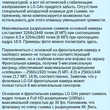
температурой, а вот об оптической стабилизации
изображения в LG G4s придется забыть. Отсутствие
специальной аппаратной клавиши для съемки, по-
прежнему, легко компенсируется возможностью
использовать для этого клавишу уменьшения громкости.
Максимальное разрешение снимков основной камеры
составляет 3264х2448 точек (8 МП) при соотношении
сторон 4:3 и 3264х1840 точек (6 МП) при пропорциях
кадра 16:9. Примеры фото можно посмотреть здесь.
Переключиться с основной на фронтальную камеру и
наоборот, можно не только по соответствующей
пиктограмме, но и свайпом влево или вправо по экрану.
Фронтальная камера, получив 5-мегапиксельную
матрицу, обеспечивает максимальное разрешение
«себяшек» – 2560х1920 точек (5 МП, 4:3) и 2560х1440
точек (3,7 МП, 16:9), соответственно. Заметим, что у
флагмана LG G4 фронтальная камера может
похвастаться 8-мегапиксельным сенсором.
Основная и фронтальная камеры LG G4s умеют снимать
видео только в Full HD-разрешении (1080p) с
максимальной скоростью до 30 fps. Напомним, что
флагману по плечу съемка с разрешением 4К. Весь