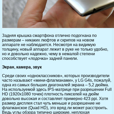
Задняя крышка смартфона отлично подогнана по
размерам – никаких люфтов и скрипов на новом
аппарате не наблюдается. Несмотря на видимую
толщину, новый аппарат лежит в руке не только удобно,
но и довольно надежно, чему в немалой степени
способствует «лодочка» задней панели.
Экран, камера, звук
Среди своих «одноклассников», которых производители
часто называют «мини-флагманами», у LG G4s, пожалуй,
одна из самых больших диагоналей экрана – 5,2 дюйма.
На используемой здесь IPS-матрице при разрешении Full
HD (1920х1080 точек) плотность пикселей на дюйм
довольно высокая и составляет примерно 423 ppi. Хотя
размер дисплея стал чуть меньше и разрешение не
флагманское (Quad HD), это вряд ли может расстроить.
Ведь углы обзора типично широкие, неплохая