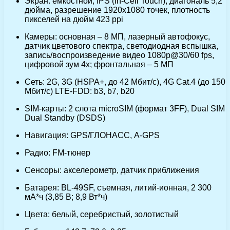
Экран: емкостной, IPS (In-Cell Touch), диагональ 5,2
дюйма, разрешение 1920х1080 точек, плотность
пикселей на дюйм 423 ppi
Камеры: основная – 8 МП, лазерный автофокус,
датчик цветового спектра, светодиодная вспышка,
запись/воспроизведение видео 1080p@30/60 fps,
цифровой зум 4х; фронтальная – 5 МП
Сеть: 2G, 3G (HSPA+, до 42 Мбит/с), 4G Cat.4 (до 150
Мбит/с) LTE-FDD: b3, b7, b20
SIM-карты: 2 слота microSIM (формат 3FF), Dual SIM
Dual Standby (DSDS)
Навигация: GPS/ГЛОНАСС, A-GPS
Радио: FM-тюнер
Сенсоры: акселерометр, датчик приближения
Батарея: BL-49SF, съемная, литий-ионная, 2 300
мА*ч (3,85 В; 8,9 Вт*ч)
Цвета: белый, серебристый, золотистый