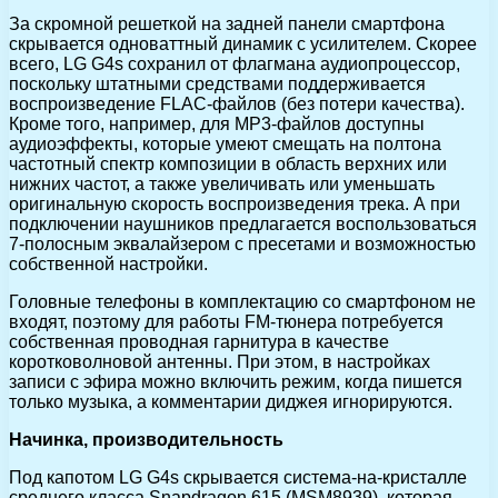
За скромной решеткой на задней панели смартфона
скрывается одноваттный динамик с усилителем. Скорее
всего, LG G4s сохранил от флагмана аудиопроцессор,
поскольку штатными средствами поддерживается
воспроизведение FLAC-файлов (без потери качества).
Кроме того, например, для MP3-файлов доступны
аудиоэффекты, которые умеют смещать на полтона
частотный спектр композиции в область верхних или
нижних частот, а также увеличивать или уменьшать
оригинальную скорость воспроизведения трека. А при
подключении наушников предлагается воспользоваться
7-полосным эквалайзером с пресетами и возможностью
собственной настройки.
Головные телефоны в комплектацию со смартфоном не
входят, поэтому для работы FM-тюнера потребуется
собственная проводная гарнитура в качестве
коротковолновой антенны. При этом, в настройках
записи с эфира можно включить режим, когда пишется
только музыка, а комментарии диджея игнорируются.
Начинка, производительность
Под капотом LG G4s скрывается система-на-кристалле
среднего класса Snapdragon 615 (MSM8939), которая