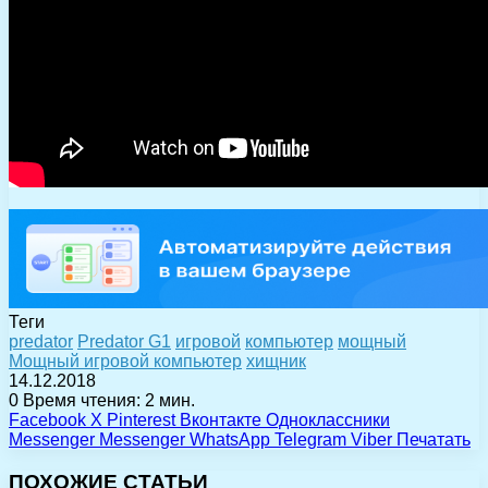
Теги
predator
Predator G1
игровой
компьютер
мощный
Мощный игровой компьютер
хищник
14.12.2018
0
Время чтения: 2 мин.
Facebook
X
Pinterest
Вконтакте
Одноклассники
Messenger
Messenger
WhatsApp
Telegram
Viber
Печатать
ПОХОЖИЕ СТАТЬИ