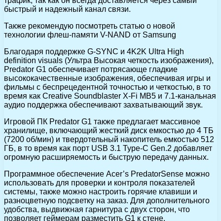
трафик, так как он всегда доставляется через самый
быстрый и надежный канал связи.
Также рекомендую посмотреть статью о новой
технологии флеш-памяти V-NAND от Samsung
Благодаря поддержке G-SYNC и 4K2K Ultra High
definition visuals (Ультра Высокая четкость изображения),
Predator G1 обеспечивает потрясающе гладкие
высококачественные изображения, обеспечивая игры и
фильмы с беспрецедентной точностью и четкостью, в то
время как Creative Soundblaster X-Fi MB5 и 7.1-канальная
аудио поддержка обеспечивают захватывающий звук.
Игровой ПК Predator G1 также предлагает массивное
хранилище, включающий жесткий диск емкостью до 4 ТБ
(7200 об/мин) и твердотельный накопитель емкостью 512
ГБ, в то время как порт USB 3.1 Type-C Gen.2 добавляет
огромную расширяемость и быструю передачу данных.
Программное обеспечение Acer’s PredatorSense можно
использовать для проверки и контроля показателей
системы, также можно настроить горячие клавиши и
разноцветную подсветку на заказ. Для дополнительного
удобства, выдвижная гарнитура с двух сторон, что
позволяет геймерам разместить G1 к стене.