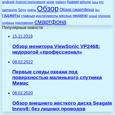
huawei
android
galaxy
iphone
Android приложения
apple
pro
nasa
Обзор
Обзор смартфона
Sony
samsung
xperia
без
гаджеты
неделю
главные
инструменты
месяца
обзоров
новый
смартфона
приложения
подборка
Популярные новости
15.11.2019
Обзор монитора ViewSonic VP2468:
недорогой «профессионал»
08.02.2022
Первые следы океана под
поверхностью маленького спутника
Мимас
08.02.2020
Обзор внешнего жесткого диска Seagate
Innov8: без лишних проводов