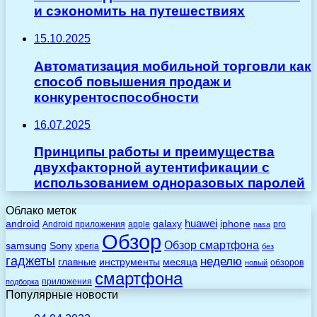
и сэкономить на путешествиях
15.10.2025
Автоматизация мобильной торговли как
способ повышения продаж и
конкурентоспособности
16.07.2025
Принципы работы и преимущества
двухфакторной аутентификации с
использованием одноразовых паролей
Облако меток
huawei
android
galaxy
iphone
Android приложения
apple
pro
nasa
Обзор
Обзор смартфона
Sony
samsung
xperia
без
гаджеты
неделю
главные
инструменты
месяца
обзоров
новый
смартфона
приложения
подборка
Популярные новости