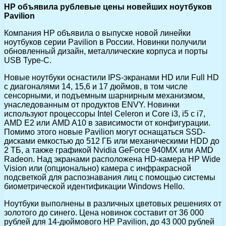
HP объявила рублевые цены новейших ноутбуков
Pavilion
Компания HP объявила о выпуске новой линейки
ноутбуков серии Pavilion в России. Новинки получили
обновленный дизайн, металлические корпуса и порты
USB Type-C.
Новые ноутбуки оснастили IPS-экранами HD или Full HD
с диагоналями 14, 15,6 и 17 дюймов, в том числе
сенсорными, и подъемным шарнирным механизмом,
унаследованным от продуктов ENVY. Новинки
используют процессоры Intel Celeron и Core i3, i5 с i7,
AMD E2 или AMD A10 в зависимости от конфигурации.
Помимо этого новые Pavilion могут оснащаться SSD-
дисками емкостью до 512 ГБ или механическими HDD до
2 ТБ, а также графикой Nvidia GeForce 940MX или AMD
Radeon. Над экранами расположена HD-камера HP Wide
Vision или (опционально) камера с инфракрасной
подсветкой для распознавания лиц с помощью системы
биометрической идентификации Windows Hello.
Ноутбуки выполнены в различных цветовых решениях от
золотого до синего. Цена новинок составит от 36 000
рублей для 14-дюймового HP Pavilion, до 43 000 рублей