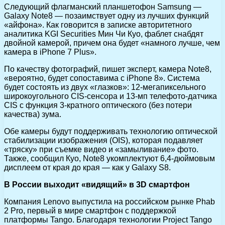
Следующий флагманский планшетофон Samsung —
Galaxy Note8 — позаимствует одну из лучших функций
«айфона». Как говорится в записке авторитетного
аналитика KGI Securities Мин Чи Куо, фаблет снабдят
двойной камерой, причем она будет «намного лучше, чем
камера в iPhone 7 Plus».
По качеству фотографий, пишет эксперт, камера Note8,
«вероятно, будет сопоставима с iPhone 8». Система
будет состоять из двух «глазков»: 12-мегапиксельного
широкоугольного CIS-сенсора и 13-мп телефото-датчика
CIS с функция 3-кратного оптического (без потери
качества) зума.
Обе камеры будут поддерживать технологию оптической
стабилизации изображения (OIS), которая подавляет
«тряску» при съемке видео и «замыливание» фото.
Также, сообщил Куо, Note8 укомплектуют 6,4-дюймовым
дисплеем от края до края — как у Galaxy S8.
В России выходит «видящий» в 3D смартфон
Компания Lenovo выпустила на российском рынке Phab
2 Pro, первый в мире смартфон с поддержкой
платформы Tango. Благодаря технологии Project Tango