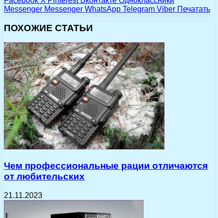
Facebook
X
Pinterest
Вконтакте
Одноклассники
Messenger
Messenger
WhatsApp
Telegram
Viber
Печатать
ПОХОЖИЕ СТАТЬИ
Чем профессиональные рации отличаются
от любительских
21.11.2023