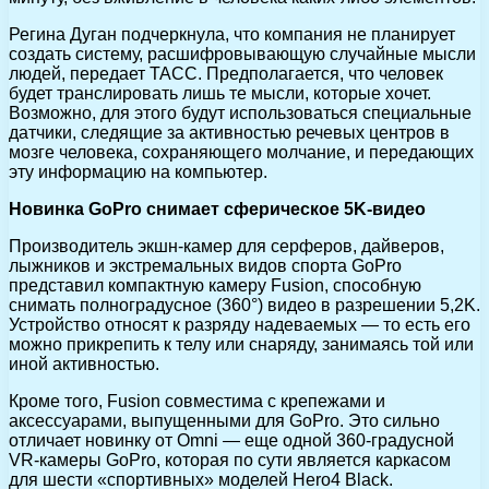
Регина Дуган подчеркнула, что компания не планирует
создать систему, расшифровывающую случайные мысли
людей, передает ТАСС. Предполагается, что человек
будет транслировать лишь те мысли, которые хочет.
Возможно, для этого будут использоваться специальные
датчики, следящие за активностью речевых центров в
мозге человека, сохраняющего молчание, и передающих
эту информацию на компьютер.
Новинка GoPro снимает сферическое 5K-видео
Производитель экшн-камер для серферов, дайверов,
лыжников и экстремальных видов спорта GoPro
представил компактную камеру Fusion, способную
снимать полноградусное (360°) видео в разрешении 5,2K.
Устройство относят к разряду надеваемых — то есть его
можно прикрепить к телу или снаряду, занимаясь той или
иной активностью.
Кроме того, Fusion совместима с крепежами и
аксессуарами, выпущенными для GoPro. Это сильно
отличает новинку от Omni — еще одной 360-градусной
VR-камеры GoPro, которая по сути является каркасом
для шести «спортивных» моделей Hero4 Black.