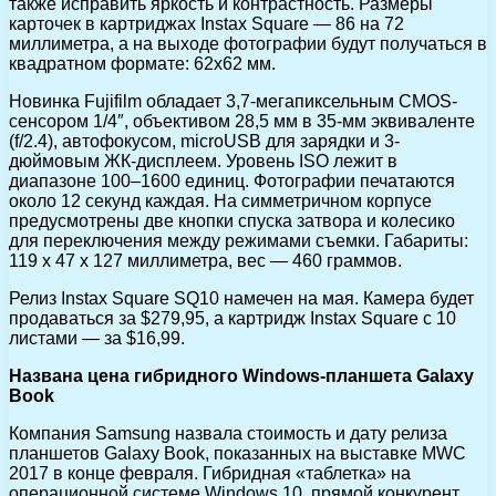
также исправить яркость и контрастность. Размеры
карточек в картриджах Instax Square — 86 на 72
миллиметра, а на выходе фотографии будут получаться в
квадратном формате: 62х62 мм.
Новинка Fujifilm обладает 3,7-мегапиксельным CMOS-
сенсором 1/4″, объективом 28,5 мм в 35-мм эквиваленте
(f/2.4), автофокусом, microUSB для зарядки и 3-
дюймовым ЖК-дисплеем. Уровень ISO лежит в
диапазоне 100–1600 единиц. Фотографии печатаются
около 12 секунд каждая. На симметричном корпусе
предусмотрены две кнопки спуска затвора и колесико
для переключения между режимами съемки. Габариты:
119 x 47 x 127 миллиметра, вес — 460 граммов.
Релиз Instax Square SQ10 намечен на мая. Камера будет
продаваться за $279,95, а картридж Instax Square с 10
листами — за $16,99.
Названа цена гибридного Windows-планшета Galaxy
Book
Компания Samsung назвала стоимость и дату релиза
планшетов Galaxy Book, показанных на выставке MWC
2017 в конце февраля. Гибридная «таблетка» на
операционной системе Windows 10, прямой конкурент