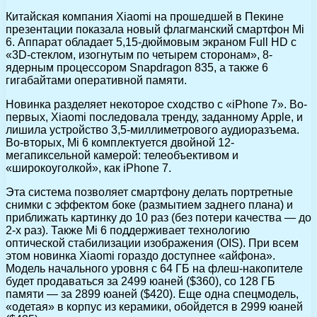
Китайская компания Xiaomi на прошедшей в Пекине
презентации показала новый флагманский смартфон Mi
6. Аппарат обладает 5,15-дюймовым экраном Full HD c
«3D-стеклом, изогнутым по четырем сторонам», 8-
ядерным процессором Snapdragon 835, а также 6
гигабайтами оперативной памяти.
Новинка разделяет некоторое сходство с «iPhone 7». Во-
первых, Xiaomi последовала тренду, заданному Apple, и
лишила устройство 3,5-миллиметрового аудиоразъема.
Во-вторых, Mi 6 комплектуется двойной 12-
мегапиксельной камерой: телеобъективом и
«широкоуголкой», как iPhone 7.
Эта система позволяет смартфону делать портретные
снимки с эффектом боке (размытием заднего плана) и
приближать картинку до 10 раз (без потери качества — до
2-х раз). Также Mi 6 поддерживает технологию
оптической стабилизации изображения (OIS). При всем
этом новинка Xiaomi гораздо доступнее «айфона».
Модель начального уровня с 64 ГБ на флеш-накопителе
будет продаваться за 2499 юаней ($360), со 128 ГБ
памяти — за 2899 юаней ($420). Еще одна спецмодель,
«одетая» в корпус из керамики, обойдется в 2999 юаней