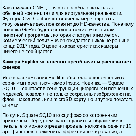
Как отмечает CNET, Fusion способна снимать как
обычный контент, так и для виртуальной реальности.
Функция OverCapture позволяет камере обрезать
«круговые» видео, понижая их до HD-качества. Поначалу
новинка GoPro будет доступна только участникам
пилотной программы, которая стартует этим летом.
Коммерческий релиз Fusion ожидается никак не раньше
конца 2017 года. О цене и характеристиках камеры
ничего не сообщается.
Камера Fujifilm мгновенно преобразит и распечатает
снимок
Японская компания Fujifilm объявила о пополнении в
серии «мгновенных» камер Instax. Новинка — Square
SQ10 — сочетает в себе функции цифровых и пленочных
моделей, позволяя не только сохранять изображения на
флеш-накопитель или microSD-карту, но и тут же печатать
снимки.
По сути, Square SQ10 это «цифра» со встроенным
принтером. Перед тем, как отправить изображение в
печать, его можно отредактировать, наложить один из 10
арт-фильтров, применить эффект виньетирования, а