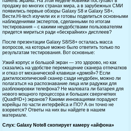
панель экраны. На этой неделе новинки поступают в
продажу во многих странах мира, а в зарубежных СМИ
появились первые обзоры Galaxy S8 и Galaxy S8+.
Вести.Hi-tech изучили их и готовы поделиться основными
наблюдениями экспертов, сделанными по итогам
тестирования – с какими неудобствами пользователям
придется мириться ради «бескрайних» дисплеев?
После презентации Galaxy S8/S8+ осталась масса
вопросов, на которые можно было ответить только по
результатам тестирования. Вот основные:
Узкий корпус и большой экран — это здорово, но как
сказались на удобстве перемещение сканера отпечатков
и отказ от механической клавиши «домой»? Если
дактилоскопический сканер сзади неудобен, можно ли
полагаться на распознавание лица или радужки для
разблокировки телефона? Не маловата ли батарея для
нового мощного процессора и больших сверхчетких
(QuadHD+) экранов? Какими инновациями порадуют
корейцы по части интерфейса и ПО? А он точно не
взорвется? Ответы на них вы найдете в нашем
материале.
Слух: Galaxy Note8 скопирует камеру «айфона»