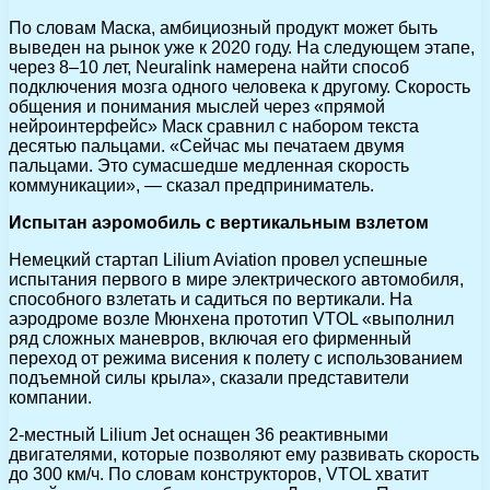
По словам Маска, амбициозный продукт может быть
выведен на рынок уже к 2020 году. На следующем этапе,
через 8–10 лет, Neuralink намерена найти способ
подключения мозга одного человека к другому. Скорость
общения и понимания мыслей через «прямой
нейроинтерфейс» Маск сравнил с набором текста
десятью пальцами. «Сейчас мы печатаем двумя
пальцами. Это сумасшедше медленная скорость
коммуникации», — сказал предприниматель.
Испытан аэромобиль с вертикальным взлетом
Немецкий стартап Lilium Aviation провел успешные
испытания первого в мире электрического автомобиля,
способного взлетать и садиться по вертикали. На
аэродроме возле Мюнхена прототип VTOL «выполнил
ряд сложных маневров, включая его фирменный
переход от режима висения к полету с использованием
подъемной силы крыла», сказали представители
компании.
2-местный Lilium Jet оснащен 36 реактивными
двигателями, которые позволяют ему развивать скорость
до 300 км/ч. По словам конструкторов, VTOL хватит