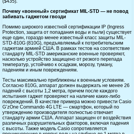
($435).
Почему «военный» сертификат MIL-STD — не повод
забивать гаджетом гвозди
Помимо широкого известной сертификации IP (Ingress
Protection, защита от попадания воды и пыли) существует
еще один, гораздо менее известный класс защиты MIL-
STD-810G (810G), предъявляемый к потребительским
гаджетам армией CШA. В рамках тестов на соответствие
стандарту MIL-STD американские военные проверяют,
насколько устройство защищено от резкого перепада
температур, устойчиво к осадкам, морозу, туману,
падениям и иным повреждениям.
Тесты максимально приближены к военным условиям.
Согласно 810G, аппарат должен выдержать не менее 26
падений с высоты 1,2 метра, причем после каждого
испытания гаджет проверяют на наличие каких-либо
повреждений. В качестве примера можно привести Casio
G’zOne Commando 4G LTE — смартфон, который по
утверждению производителя полностью отвечает
стандарту армии США. Аппарат защищен от воздействия
различных разрушительных факторов, включая падения
с высоты. Также модель Casio сопротивляется
проникновению в корпус воды на глубине до 1 метра в