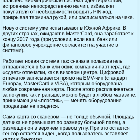
пальцев. Биометрическая система идентификации,
встроенная непосредственно на чип, избавляет
покупателя от необходимости вводить PIN-код,
прикрывая терминал рукой, или расписываться на чеке.
Новую систему уже испытывают в Южной Африке. В
других странах, ожидают в MasterCard, она заработает к
концу 2017 года (при условии, если ваш банк или
финансовое учреждение согласится на участие в
системе).
Работает новая система так: сначала пользователь
отправляется в банк или офис компании-партнера, где
«сдает» отпечатки, как в визовом центре. Цифровой
отпечаток записывается прямо на EMV-чип (стандарт
Europay, MasterCard и VISA), которым оборудована
любая современная карта. После этого расплачиваться
за покупки, как и раньше, можно будет в любом магазине,
принимающим «пластик», — менять оборудование
продавцам не придется.
Сама карта со сканером — не толще обычной. Площадь
датчика не превышает по размеру большой палец, а
размещен он в верхнем правом углу. При это остается
сенсор остается виден, когда пользователь вставляет
карту в банкомат.