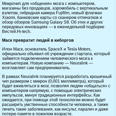
Микрочип для «общения» мозга с компьютером,
магазины без продавцов, аэромобиль с вертикальным
взлетом, гибридная камера Fujifilm, новый флагман
Xiaomi, банковские карты со сканером отпечатков и
обзор обзоров Samsung Galaxy S8. Об этих и других
передовых инновациях — в еженедельной подборке
Вестей.Hi-tech.
Маск превратит людей в киборгов
Илон Маск, основатель SpaceX и Tesla Motors,
официально объявил об учреждении стартапа, который
займется подключением человеческого мозга к
компьютерам. Новую компанию — Neuralink —
возглавляет сам предприниматель.
В рамках Neuralink планируется разработать крошечный
чип размером с микрон (0,001 миллиметра), который
будет вживляться в мозг, позволяя людям «общаться» с
компьютером напрямую, с помощью электрических
импульсов, минуя традиционные интерфейсы. Как
ожидается, при помощи этой технологии можно будет
расширить умственные способности человека, а также
лечить такие заболевания, как инсульт, паралич и даже
потерю памяти в пожилом возрасте.