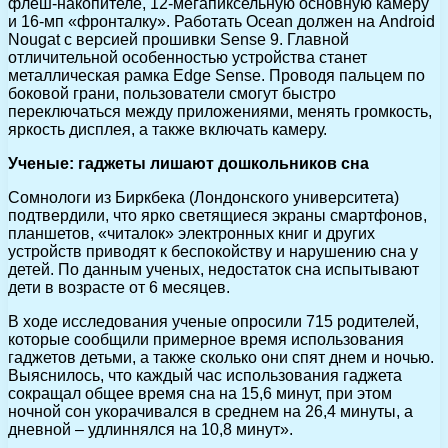
флеш-накопителе, 12-мегапиксельную основную камеру
и 16-мп «фронталку». Работать Ocean должен на Android
Nougat с версией прошивки Sense 9. Главной
отличительной особенностью устройства станет
металлическая рамка Edge Sense. Проводя пальцем по
боковой грани, пользователи смогут быстро
переключаться между приложениями, менять громкость,
яркость дисплея, а также включать камеру.
Ученые: гаджеты лишают дошкольников сна
Сомнологи из Биркбека (Лондонского университета)
подтвердили, что ярко светящиеся экраны смартфонов,
планшетов, «читалок» электронных книг и других
устройств приводят к беспокойству и нарушению сна у
детей. По данным ученых, недостаток сна испытывают
дети в возрасте от 6 месяцев.
В ходе исследования ученые опросили 715 родителей,
которые сообщили примерное время использования
гаджетов детьми, а также сколько они спят днем и ночью.
Выяснилось, что каждый час использования гаджета
сокращал общее время сна на 15,6 минут, при этом
ночной сон укорачивался в среднем на 26,4 минуты, а
дневной – удлиннялся на 10,8 минут».