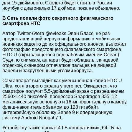
для 15-дюймового. Сколько будет стоить в России
ноутбук с диагональю 17 дюймов, пока не объявлено.
В Сеть попали фото секретного флагманского
смартфона HTC
Автор Twitter-блога @evleaks Эван Бласс, не раз
предоставлявший верную информацию о мобильных
новинках задолго до их официального анонса, выложил
фотографию предстоящего флагманского смартфона
HTC U (скрывающегося под рабочим именем Ocean).
Судя по снимкам, аппарат будет обладать глянцевой
отделкой, сканером отпечатков пальцев на лицевой
панели и закругленными углами корпуса.
Сам аппарат выглядит как уменьшенная копия HTC U
Ultra, хотя второго экрана у него нет. Ожидается, что
смартфон получит 5,5-дюймовый экран с разрешением
2560×1440 пикселей, процессор Snapdragon 835, 12-
мегапиксельную основную и 16-мп фронтальную камеру,
флеш-накопитель объемом до 128 гигабайт,
интерфейсную оболочку Sense 9 и операционную
систему Android Nougat 7.1.
Устройству также прочат 4 ГБ «оперативки», 64 ГБ на