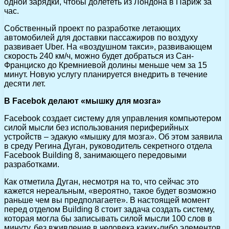
одной зарядки, чтобы долететь из Лондона в Париж за
час.
Собственный проект по разработке летающих
автомобилей для доставки пассажиров по воздуху
развивает Uber. На «воздушном такси», развивающем
скорость 240 км/ч, можно будет добраться из Сан-
Франциско до Кремниевой долины меньше чем за 15
минут. Новую услугу планируется внедрить в течение
десяти лет.
В Facebok делают «мышку для мозга»
Facebook создает систему для управления компьютером
силой мысли без использования периферийных
устройств – эдакую «мышку для мозга». Об этом заявила
в среду Регина Дуган, руководитель секретного отдела
Facebook Building 8, занимающего передовыми
разработками.
Как отметила Дуган, несмотря на то, что сейчас это
кажется нереальным, «вероятно, такое будет возможно
раньше чем вы предполагаете». В настоящей момент
перед отделом Building 8 стоит задача создать систему,
которая могла бы записывать силой мысли 100 слов в
минуту, без вживление в человека каких-либо элементов.