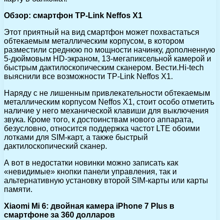
Обзор: смартфон TP-Link Neffos X1
Этот приятный на вид смартфон может похвастаться
обтекаемым металлическим корпусом, в котором
разместили среднюю по мощности начинку, дополненную
5-дюймовым HD-экраном, 13-мегапиксельной камерой и
быстрым дактилоскопическим сканером. Вести.Hi-tech
выяснили все возможности TP-Link Neffos X1.
Наряду с не лишенным привлекательности обтекаемым
металлическим корпусом Neffos X1, стоит особо отметить
наличие у него механической клавиши для выключения
звука. Кроме того, к достоинствам нового аппарата,
безусловно, относится поддержка частот LTE обоими
лотками для SIM-карт, а также быстрый
дактилоскопический сканер.
А вот в недостатки новинки можно записать как
«невидимые» кнопки панели управления, так и
альтернативную установку второй SIM-карты или карты
памяти.
Xiaomi Mi 6: двойная камера iPhone 7 Plus в
смартфоне за 360 долларов