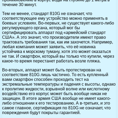
течение 30 минут.
Тем не менее, стандарт 810G не означает, что
соответствующее ему устройство можно применять в
боевых условиях. Во-первых, не существует какого-либо
регулирующего органа, который мог бы
сертифицировать аппарат под «армейский стандарт
США». А это значит, что производители имеют право
трактовать требования так, как им захочется. Например,
любая компания может заявить, что её новинка
устойчива к морскому туману, хотя это может оказаться
не так. И смартфон, который вы только что купили, через
какое-то время перестанет работать возле пляжа.
Во-вторых, аппарат может быть протестирован на
соответствие 810G лишь частично. То есть купленный
вами смартфон способен проходить тест на
экстремальные температуры и падения с высоты, однако
к пролитию жидкости, взрывной волне или кислотному
воздействию его корпус может быть вообще никак не
защищен. В итоге армия США вообще не имеет какого-
либо отношении к его тестированию. А в-третьих, и это
самое главное, сертификация по 810G не означает, что
повреждения будут покрыты гарантией.