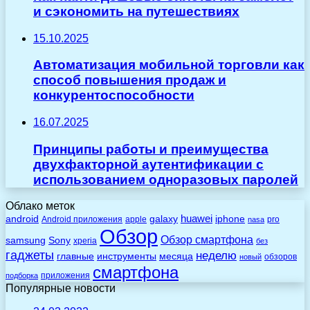
и сэкономить на путешествиях
15.10.2025
Автоматизация мобильной торговли как
способ повышения продаж и
конкурентоспособности
16.07.2025
Принципы работы и преимущества
двухфакторной аутентификации с
использованием одноразовых паролей
Облако меток
huawei
android
galaxy
iphone
Android приложения
apple
pro
nasa
Обзор
Обзор смартфона
Sony
samsung
xperia
без
гаджеты
неделю
главные
инструменты
месяца
обзоров
новый
смартфона
приложения
подборка
Популярные новости