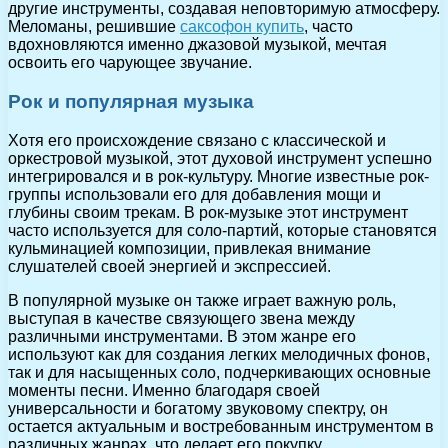
другие инструменты, создавая неповторимую атмосферу.
Меломаны, решившие
саксофон купить
, часто
вдохновляются именно джазовой музыкой, мечтая
освоить его чарующее звучание.
Рок и популярная музыка
Хотя его происхождение связано с классической и
оркестровой музыкой, этот духовой инструмент успешно
интегрировался и в рок-культуру. Многие известные рок-
группы использовали его для добавления мощи и
глубины своим трекам. В рок-музыке этот инструмент
часто используется для соло-партий, которые становятся
кульминацией композиции, привлекая внимание
слушателей своей энергией и экспрессией.
В популярной музыке он также играет важную роль,
выступая в качестве связующего звена между
различными инструментами. В этом жанре его
используют как для создания легких мелодичных фонов,
так и для насыщенных соло, подчеркивающих основные
моменты песни. Именно благодаря своей
универсальности и богатому звуковому спектру, он
остается актуальным и востребованным инструментом в
различных жанрах, что делает его покупку