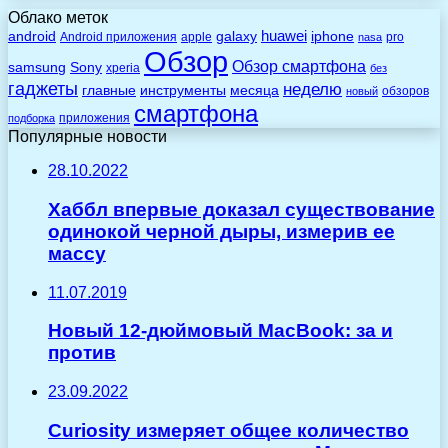
Облако меток
huawei
android
galaxy
iphone
Android приложения
apple
pro
nasa
Обзор
Обзор смартфона
Sony
samsung
xperia
без
гаджеты
неделю
главные
инструменты
месяца
обзоров
новый
смартфона
приложения
подборка
Популярные новости
28.10.2022
Хаббл впервые доказал существование
одинокой черной дыры, измерив ее
массу
11.07.2019
Новый 12-дюймовый MacBook: за и
против
23.09.2022
Curiosity измеряет общее количество