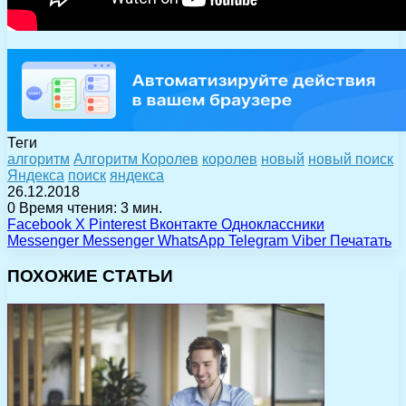
Теги
алгоритм
Алгоритм Королев
королев
новый
новый поиск
Яндекса
поиск
яндекса
26.12.2018
0
Время чтения: 3 мин.
Facebook
X
Pinterest
Вконтакте
Одноклассники
Messenger
Messenger
WhatsApp
Telegram
Viber
Печатать
ПОХОЖИЕ СТАТЬИ