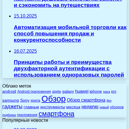
и сэкономить на путешествиях
15.10.2025
Автоматизация мобильной торговли как
способ повышения продаж и
конкурентоспособности
16.07.2025
Принципы работы и преимущества
двухфакторной аутентификации с
использованием одноразовых паролей
Облако меток
huawei
android
galaxy
iphone
Android приложения
apple
pro
nasa
Обзор
Обзор смартфона
Sony
samsung
xperia
без
гаджеты
неделю
главные
инструменты
месяца
обзоров
новый
смартфона
приложения
подборка
Популярные новости