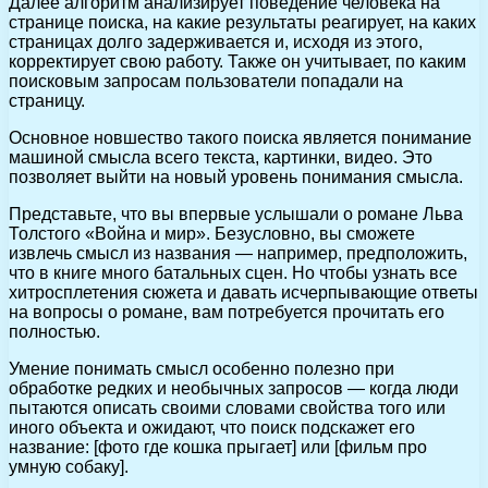
Далее алгоритм анализирует поведение человека на
странице поиска, на какие результаты реагирует, на каких
страницах долго задерживается и, исходя из этого,
корректирует свою работу. Также он учитывает, по каким
поисковым запросам пользователи попадали на
страницу.
Основное новшество такого поиска является понимание
машиной смысла всего текста, картинки, видео. Это
позволяет выйти на новый уровень понимания смысла.
Представьте, что вы впервые услышали о романе Льва
Толстого «Война и мир». Безусловно, вы сможете
извлечь смысл из названия — например, предположить,
что в книге много батальных сцен. Но чтобы узнать все
хитросплетения сюжета и давать исчерпывающие ответы
на вопросы о романе, вам потребуется прочитать его
полностью.
Умение понимать смысл особенно полезно при
обработке редких и необычных запросов — когда люди
пытаются описать своими словами свойства того или
иного объекта и ожидают, что поиск подскажет его
название: [фото где кошка прыгает] или [фильм про
умную собаку].