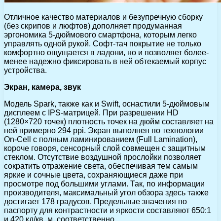
Отличное качество материалов и безупречную сборку
(без скрипов и люфтов) дополняет продуманная
эргономика 5-дюймового смартфона, которым легко
управлять одной рукой. Софт-тач покрытие не только
комфортно ощущается в ладони, но и позволяет более-
менее надежно фиксировать в ней обтекаемый корпус
устройства.
Экран, камера, звук
Модель Spark, также как и Swift, оснастили 5-дюймовым
дисплеем с IPS-матрицей. При разрешении HD
(1280×720 точек) плотность точек на дюйм составляет на
ней примерно 294 ppi. Экран выполнен по технологии
On-Cell с полным ламинированием (Full Lamination),
короче говоря, сенсорный слой совмещен с защитным
стеклом. Отсутствие воздушной прослойки позволяет
сократить отражение света, обеспечивая тем самым
яркие и сочные цвета, сохраняющиеся даже при
просмотре под большими углами. Так, по информации
производителя, максимальный угол обзора здесь также
достигает 178 градусов. Предельные значения по
паспорту для контрастности и яркости составляют 650:1
и 420 кд/кв. м, соответственно.