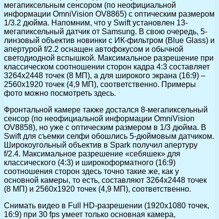
мегапиксельным сенсором (по неофициальной
информации OmniVision OV8865) c оптическим размером
1/3.2 дюйма. Напомним, что у Swift установлен 13-
мегапиксельный датчик от Samsung. В свою очередь, 5-
линзовый объектив новинки с ИК-фильтром (Blue Glass) и
апертурой f/2.2 оснащен автофокусом и обычной
светодиодной вспышкой. Максимальное разрешение при
классическом соотношении сторон кадра 4:3 составляет
3264х2448 точек (8 МП), а для широкого экрана (16:9) –
2560х1920 точек (4,9 МП), соответственно. Примеры
фото можно посмотреть здесь.
Фронтальной камере также достался 8-мегапиксельный
сенсор (по неофициальной информации OmniVision
OV8858), но уже с оптическим размером в 1/3 дюйма. В
Swift для съемки селфи обошлись 5-дюймовым датчиком.
Широкоугольный объектив в Spark получил апертуру
f/2.4. Максимальное разрешение «себяшек» для
классического (4:3) и широкоформатного (16:9)
соотношения сторон здесь точно такие же, как у
основной камеры, то есть, составляют 3264х2448 точек
(8 МП) и 2560х1920 точек (4,9 МП), соответственно.
Снимать видео в Full HD-разрешении (1920х1080 точек,
16:9) при 30 fps умеет только основная камера,