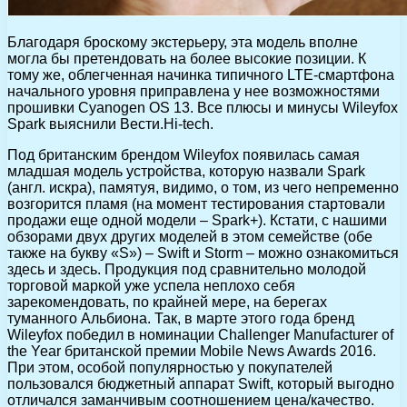
Благодаря броскому экстерьеру, эта модель вполне
могла бы претендовать на более высокие позиции. К
тому же, облегченная начинка типичного LTE-смартфона
начального уровня приправлена у нее возможностями
прошивки Cyanogen OS 13. Все плюсы и минусы Wileyfox
Spark выяснили Вести.Hi-tech.
Под британским брендом Wileyfox появилась самая
младшая модель устройства, которую назвали Spark
(англ. искра), памятуя, видимо, о том, из чего непременно
возгорится пламя (на момент тестирования стартовали
продажи еще одной модели – Spark+). Кстати, с нашими
обзорами двух других моделей в этом семействе (обе
также на букву «S») – Swift и Storm – можно ознакомиться
здесь и здесь. Продукция под сравнительно молодой
торговой маркой уже успела неплохо себя
зарекомендовать, по крайней мере, на берегах
туманного Альбиона. Так, в марте этого года бренд
Wileyfox победил в номинации Challenger Manufacturer of
the Year британской премии Mobile News Awards 2016.
При этом, особой популярностью у покупателей
пользовался бюджетный аппарат Swift, который выгодно
отличался заманчивым соотношением цена/качество.