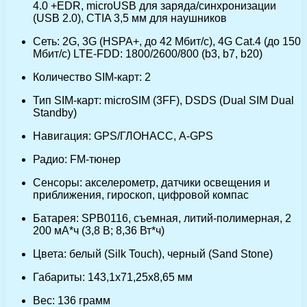
4.0 +EDR, microUSB для заряда/синхронизации
(USB 2.0), CTIA 3,5 мм для наушников
Сеть: 2G, 3G (HSPA+, до 42 Мбит/с), 4G Cat.4 (до 150
Мбит/с) LTE-FDD: 1800/2600/800 (b3, b7, b20)
Количество SIM-карт: 2
Тип SIM-карт: microSIM (3FF), DSDS (Dual SIM Dual
Standby)
Навигация: GPS/ГЛОНАСС, A-GPS
Радио: FM-тюнер
Сенсоры: акселерометр, датчики освещения и
приближения, гироскоп, цифровой компас
Батарея: SPB0116, съемная, литий-полимерная, 2
200 мА*ч (3,8 В; 8,36 Вт*ч)
Цвета: белый (Silk Touch), черный (Sand Stone)
Габариты: 143,1х71,25х8,65 мм
Вес: 136 грамм