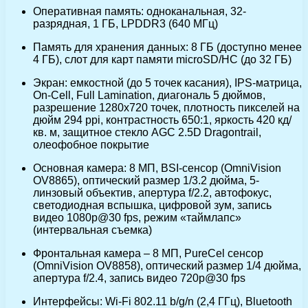
Оперативная память: одноканальная, 32-
разрядная, 1 ГБ, LPDDR3 (640 МГц)
Память для хранения данных: 8 ГБ (доступно менее
4 ГБ), слот для карт памяти microSD/HC (до 32 ГБ)
Экран: емкостной (до 5 точек касания), IPS-матрица,
On-Cell, Full Lamination, диагональ 5 дюймов,
разрешение 1280х720 точек, плотность пикселей на
дюйм 294 ppi, контрастность 650:1, яркость 420 кд/
кв. м, защитное стекло AGC 2.5D Dragontrail,
олеофобное покрытие
Основная камера: 8 МП, BSI-сенсор (OmniVision
OV8865), оптический размер 1/3.2 дюйма, 5-
линзовый объектив, апертура f/2.2, автофокус,
светодиодная вспышка, цифровой зум, запись
видео 1080p@30 fps, режим «таймлапс»
(интервальная съемка)
Фронтальная камера – 8 МП, PureCel сенсор
(OmniVision OV8858), оптический размер 1/4 дюйма,
апертура f/2.4, запись видео 720p@30 fps
Интерфейсы: Wi-Fi 802.11 b/g/n (2,4 ГГц), Bluetooth