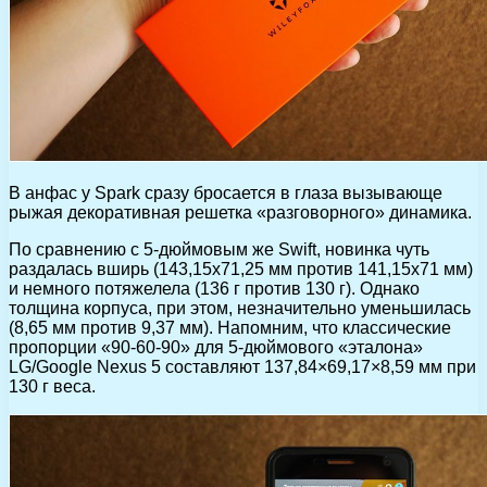
В анфас у Spark сразу бросается в глаза вызывающе
рыжая декоративная решетка «разговорного» динамика.
По сравнению с 5-дюймовым же Swift, новинка чуть
раздалась вширь (143,15х71,25 мм против 141,15х71 мм)
и немного потяжелела (136 г против 130 г). Однако
толщина корпуса, при этом, незначительно уменьшилась
(8,65 мм против 9,37 мм). Напомним, что классические
пропорции «90-60-90» для 5-дюймового «эталона»
LG/Google Nexus 5 составляют 137,84×69,17×8,59 мм при
130 г веса.