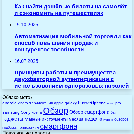
Как найти дешёвые билеты на самолёт
и сэкономить на путешествиях
15.10.2025
Автоматизация мобильной торговли как
способ повышения продаж и
конкурентоспособности
16.07.2025
Принципы работы и преимущества
двухфакторной аутентификации с
использованием одноразовых паролей
Облако меток
huawei
android
galaxy
iphone
Android приложения
apple
pro
nasa
Обзор
Обзор смартфона
Sony
samsung
xperia
без
гаджеты
неделю
главные
инструменты
месяца
обзоров
новый
смартфона
приложения
подборка
Популярные новости