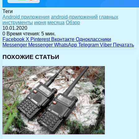
Теги
Android приложения
android-приложений
главных
инструменты
июня
месяца
Обзор
10.01.2020
0
Время чтения: 5 мин.
Facebook
X
Pinterest
Вконтакте
Одноклассники
Messenger
Messenger
WhatsApp
Telegram
Viber
Печатать
ПОХОЖИЕ СТАТЬИ