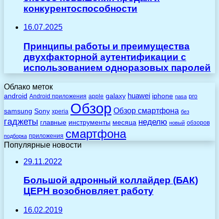
конкурентоспособности
16.07.2025
Принципы работы и преимущества
двухфакторной аутентификации с
использованием одноразовых паролей
Облако меток
huawei
android
galaxy
iphone
Android приложения
apple
pro
nasa
Обзор
Обзор смартфона
Sony
samsung
xperia
без
гаджеты
неделю
главные
инструменты
месяца
обзоров
новый
смартфона
приложения
подборка
Популярные новости
29.11.2022
Большой адронный коллайдер (БАК)
ЦЕРН возобновляет работу
16.02.2019