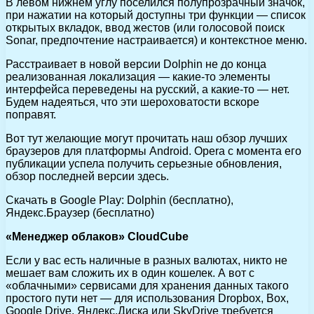
В левом нижнем углу поселился полупрозрачный значок,
при нажатии на который доступны три функции — список
открытых вкладок, ввод жестов (или голосовой поиск
Sonar, предпочтение настраивается) и контекстное меню.
Расстраивает в новой версии Dolphin не до конца
реализованная локализация — какие-то элементы
интерфейса переведены на русский, а какие-то — нет.
Будем надеяться, что эти шероховатости вскоре
поправят.
Вот тут желающие могут прочитать наш обзор лучших
браузеров для платформы Android. Opera с момента его
публикации успела получить серьезные обновления,
обзор последней версии здесь.
Скачать в Google Play: Dolphin (бесплатно),
Яндекс.Браузер (бесплатно)
«Менеджер облаков» CloudCube
Если у вас есть наличные в разных валютах, никто не
мешает вам сложить их в один кошелек. А вот с
«облачными» сервисами для хранения данных такого
простого пути нет — для использования Dropbox, Box,
Google Drive, Яндекс.Диска или SkyDrive требуется