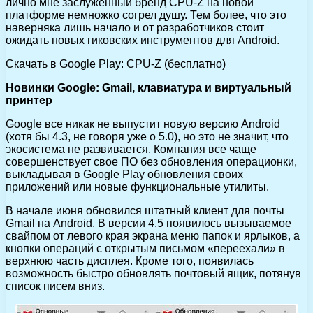
лично мне заслуженный бренд CPU-Z на новой
платформе немножко согрел душу. Тем более, что это
наверняка лишь начало и от разработчиков стоит
ожидать новых гиковских инструментов для Android.
Скачать в Google Play: CPU-Z (бесплатно)
Новинки Google: Gmail, клавиатура и виртуальный
принтер
Google все никак не выпустит новую версию Android
(хотя бы 4.3, не говоря уже о 5.0), но это не значит, что
экосистема не развивается. Компания все чаще
совершенствует свое ПО без обновления операционки,
выкладывая в Google Play обновления своих
приложений или новые функциональные утилиты.
В начале июня обновился штатный клиент для почты
Gmail на Android. В версии 4.5 появилось вызываемое
свайпом от левого края экрана меню папок и ярлыков, а
кнопки операций с открытым письмом «переехали» в
верхнюю часть дисплея. Кроме того, появилась
возможность быстро обновлять почтовый ящик, потянув
список писем вниз.