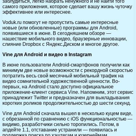
заблудиться, легко набрать ненужного и не найти того
самого приложения, которое сделает вашу жизнь чуточку
эффективнее или интереснее.
Voduk.ru помогут не пропустить самые интересные
новые (или обновленные) программы для Android,
появившиеся в июне. В сегодняшнем обзоре —
нашествие мобильного видео, браузерные инновации,
слияние Dropbox с Яндекс.Диском и многое другое.
Vine для Android и видео в Instagram
В июне пользователи Android-смартфонов получили как
минимум две новые возможности с рекордной скоростью
потратить весь свой месячный мобильный трафик на
видео сомнительной художественной ценности. Во-
первых, на Android стало доступно официальное
приложение-клиент сервиса Vine. Напомним, этот сервис
принадлежит Twitter и предназначен для выкладывания
коротких роликов продолжительностью до шести секунд.
Vine для Android сначала вышел в несколько куцем виде,
с обрезанной по сравнению с iOS функциональностью —
видимо, разработчики сильно торопились. Потом, в
апдейте 1.1, отставание устранили — появилась и
поддержка поиска по хэштегам и юзернеймам,