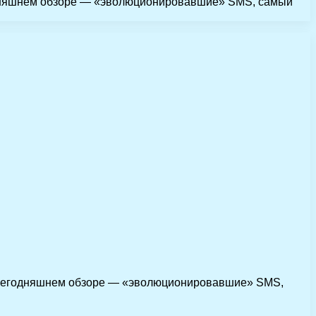
егодняшнем обзоре — «эволюционировавшие» SMS, самый
 В сегодняшнем обзоре — «эволюционировавшие» SMS,