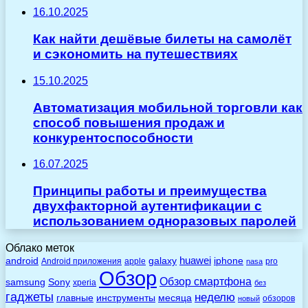
16.10.2025
Как найти дешёвые билеты на самолёт
и сэкономить на путешествиях
15.10.2025
Автоматизация мобильной торговли как
способ повышения продаж и
конкурентоспособности
16.07.2025
Принципы работы и преимущества
двухфакторной аутентификации с
использованием одноразовых паролей
Облако меток
huawei
android
galaxy
iphone
Android приложения
apple
pro
nasa
Обзор
Обзор смартфона
Sony
samsung
xperia
без
гаджеты
неделю
главные
инструменты
месяца
обзоров
новый