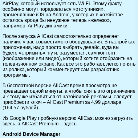
AirPlay, который использует сеть Wi-Fi. Этому факту
особенно могут порадоваться «отступники»,
променявшие iOS на Android, у которых в хозяйстве
осталось вроде бы ненужное теперь «железо»,
например, AirPlay-динамики.
После запуска AllCast самостоятельно определяет
наличие у вас совместимого оборудования. В настройках
приложения, надо просто выбрать девайс, куда вы
будете «стримить», ну и, разумеется, сам контент
(изображение или видео), который хотите отобразить на
телевизионном экране. Как все это работает, легко понять
из ролика, который комментирует сам разработчик
программы.
В бесплатной версии AllCast время просмотра не
превышает одной минуты, а чтобы снять это ограничение
и к тому же избавиться от назойливой рекламы, следует
приобрести ключ – AllCast Premium за 4,99 доллара
(164,57 рублей).
Из Google Play пробную версию AllСast можно загрузить
здесь, а AllCast Premium – здесь.
Android
Device
Manager