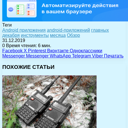
Теги
Android приложения
android-приложений
главных
декабря
инструменты
месяца
Обзор
31.12.2019
0
Время чтения: 6 мин.
Facebook
X
Pinterest
Вконтакте
Одноклассники
Messenger
Messenger
WhatsApp
Telegram
Viber
Печатать
ПОХОЖИЕ СТАТЬИ