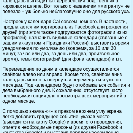
календарь выглядит как деревенский родственник в
кирзачах и шляпе. Вот только с названием «мигранту» не
повезло – уж больно неблагозвучно оно для русского уха.
Настроек у календаря Cal совсем немного. В частности,
предлагается импортировать из Facebook дни рождения
друзей (при этом также подгружаются фотографии из их
профилей), назначить видимые календари (связанные с
вашим аккаунтом и Праздники России), выставить время
уведомления по умолчанию (вовремя, за 10 или 30
минут, за час или два, за день или два, произвольное
время), темы фотографий (для фона календаря) и т.п.
Перемещение по дням в календаре осуществляется
свайпом влево или вправо. Кроме того, свайпом вниз
календарь можно развернуть и перемещаться уже по
месяцам. Под календарем будут отображаться события и
дела выбранного дня. К сожалению, отсутствует часто
необходимая опция для просмотра всех мероприятий в
одном месяце.
С помощью значка «+» в правом верхнем углу экрана
легко добавить грядущее событие, указав место
(выводится на карту Google) и время его проведения,
отметив необходимые персоны (из друзей Facebook и
контактов Google) и выставив порядок уведомления,