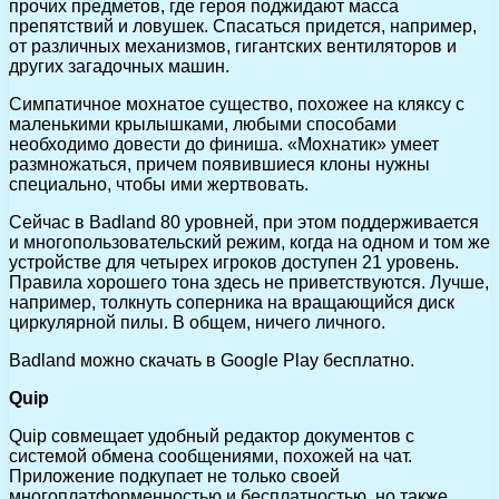
прочих предметов, где героя поджидают масса
препятствий и ловушек. Спасаться придется, например,
от различных механизмов, гигантских вентиляторов и
других загадочных машин.
Симпатичное мохнатое существо, похожее на кляксу с
маленькими крылышками, любыми способами
необходимо довести до финиша. «Мохнатик» умеет
размножаться, причем появившиеся клоны нужны
специально, чтобы ими жертвовать.
Сейчас в Badland 80 уровней, при этом поддерживается
и многопользовательский режим, когда на одном и том же
устройстве для четырех игроков доступен 21 уровень.
Правила хорошего тона здесь не приветствуются. Лучше,
например, толкнуть соперника на вращающийся диск
циркулярной пилы. В общем, ничего личного.
Badland можно скачать в Google Play бесплатно.
Quip
Quip совмещает удобный редактор документов с
системой обмена сообщениями, похожей на чат.
Приложение подкупает не только своей
многоплатформенностью и бесплатностью, но также