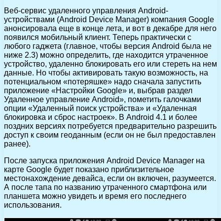
Веб-сервис удаленного управления Android-
устройствами (Android Device Manager) компания Google
анонсировала еще в конце лета, и вот в декабре для него
появился мобильный клиент. Теперь практически с
любого гаджета (главное, чтобы версия Android была не
ниже 2.3) можно определить, где находится утраченное
устройство, удаленно блокировать его или стереть на нем
данные. Но чтобы активировать такую возможность, на
потенциальном «потеряшке» надо сначала запустить
приложение «Настройки Google» и, выбрав раздел
Удаленное управление Android», пометить галочками
опции «Удаленный поиск устройства» и «Удаленная
блокировка и сброс настроек». В Android 4.1 и более
поздних версиях потребуется предварительно разрешить
доступ к своим геоданным (если он не был предоставлен
ранее).
После запуска приложения Android Device Manager на
карте Google будет показано приблизительное
местонахождение девайса, если он включен, разумеется.
А после тапа по названию утраченного смартфона или
планшета можно увидеть и время его последнего
использования.