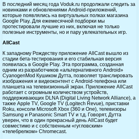
В последний месяц года Voduk.ru продолжали следить за
новинками и обновлениями Android-приложений,
которые появлялись на виртуальных полках магазина
Google Play. Для ежемесячной подборки мы
протестировали лучшие из них, включая не только
полезные инструменты, но и пару увлекательных игр.
AllCast
К западному Рождеству приложение AllCast вышло из
стадии бета-тестирования и его стабильная версия
появилась в Google Play. Эта программа, созданная
одним из разработчиков «альтернативного Android»
CyanogenMod Кушиком Дутта, позволяет транслировать
изображения и видеоконтент с Android-телефона или
планшета на телевизионный экран. Приложение AllCast
работает с огромным количеством устройств,
поддерживающих DLNA (Digital Living Network Alliance), а
также Apple TV, Google TV (Logitech Revue), приставки
Roku, консоли Microsoft Xbox (360 и One), телевизоры
Samsung и Panasonic Smart TV и т.д. Говорят, Дутта
уверен, что в один прекрасный день AllCast будет
совместимо и с собственным «гугловским»
«телебрелком» Chromecast.