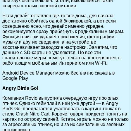
или звук был отключен. Кстати, выключается такая
«сирена» только кнопкой питания.
Если девайс оставлен где-то вне дома, для начала
достаточно обойтись одной блокировкой, а вот если
совершенно ясно, что девайс именно украден,
рекомендуется сразу прибегнуть к радикальным мерам.
Функция очистки удаляет приложения, фотографии,
музыку и другие сведения, а на устройстве
восстанавливает заводские настройки. Заметим, что
данные с SD-карты не удаляются. Но все эти
спасительные меры помогут только на «потеряшке» с
работающим мобильным Интернетом или Wi-Fi.
Android Device Manager можно бесплатно скачать в
Google Play
Angry Birds Go!
Компания Rovio выпустила очередную игру про злых
птичек. Однако геймплей в ней уже другой — в Angry
Birds Go! предлагается участвовать в картинг-гонках в
стиле Crash Nitro Cart. Короче говоря, придется гонять на
картах по острову свиней. Кстати, играть можно не только
за агрессивных птичек, но и за их симпатичных зеленых
противников.