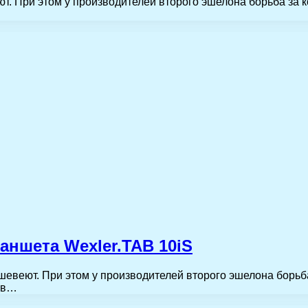
т. При этом у производителей второго эшелона борьба за к
ншета Wexler.TAB 10iS
шевеют. При этом у производителей второго эшелона борьба
тов…