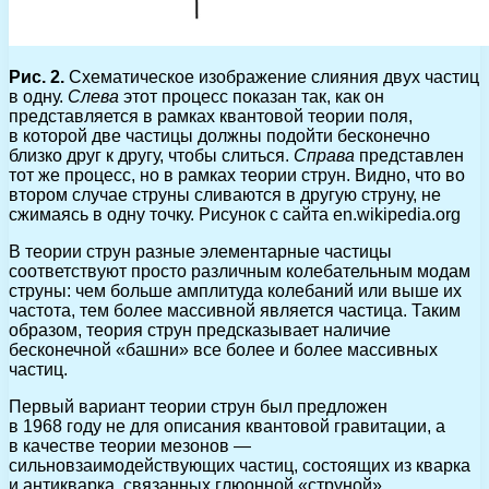
Рис. 2.
Схематическое изображение слияния двух частиц
в одну.
Слева
этот процесс показан так, как он
представляется в рамках квантовой теории поля,
в которой две частицы должны подойти бесконечно
близко друг к другу, чтобы слиться.
Справа
представлен
тот же процесс, но в рамках теории струн. Видно, что во
втором случае струны сливаются в другую струну, не
сжимаясь в одну точку. Рисунок с сайта en.wikipedia.org
В теории струн разные элементарные частицы
соответствуют просто различным колебательным модам
струны: чем больше амплитуда колебаний или выше их
частота, тем более массивной является частица. Таким
образом, теория струн предсказывает наличие
бесконечной «башни» все более и более массивных
частиц.
Первый вариант теории струн был предложен
в 1968 году не для описания квантовой гравитации, а
в качестве теории мезонов —
сильновзаимодействующих частиц, состоящих из кварка
и антикварка, связанных глюонной «струной»,