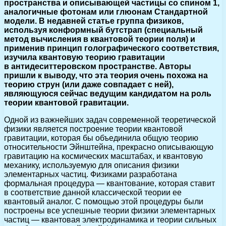
пространства и описывающей частицы со спином 1,
аналогичные фотонам или глюонам Стандартной
модели. В недавней статье группа физиков,
используя конформный бутстрап (специальный
метод вычисления в квантовой теории поля) и
применив принцип голографического соответствия,
изучила квантовую теорию гравитации
в антидеситтеровском пространстве. Авторы
пришли к выводу, что эта теория очень похожа на
теорию струн (или даже совпадает с ней),
являющуюся сейчас ведущим кандидатом на роль
теории квантовой гравитации.
Одной из важнейших задач современной теоретической
физики является построение теории квантовой
гравитации, которая бы объединила общую теорию
относительности Эйнштейна, прекрасно описывающую
гравитацию на космических масштабах, и квантовую
механику, используемую для описания физики
элементарных частиц. Физиками разработана
формальная процедура — квантование, которая ставит
в соответствие данной классической теории ее
квантовый аналог. С помощью этой процедуры были
построены все успешные теории физики элементарных
частиц — квантовая электродинамика и теории сильных