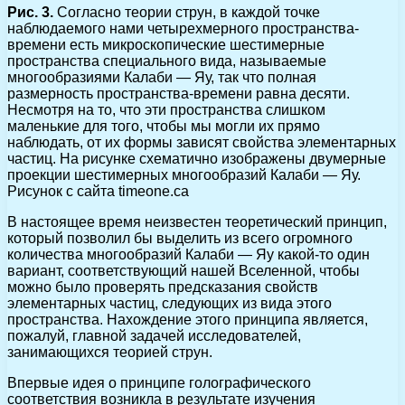
Рис. 3.
Согласно теории струн, в каждой точке
наблюдаемого нами четырехмерного пространства-
времени есть микроскопические шестимерные
пространства специального вида, называемые
многообразиями Калаби — Яу, так что полная
размерность пространства-времени равна десяти.
Несмотря на то, что эти пространства слишком
маленькие для того, чтобы мы могли их прямо
наблюдать, от их формы зависят свойства элементарных
частиц. На рисунке схематично изображены двумерные
проекции шестимерных многообразий Калаби — Яу.
Рисунок с сайта timeone.ca
В настоящее время неизвестен теоретический принцип,
который позволил бы выделить из всего огромного
количества многообразий Калаби — Яу какой-то один
вариант, соответствующий нашей Вселенной, чтобы
можно было проверять предсказания свойств
элементарных частиц, следующих из вида этого
пространства. Нахождение этого принципа является,
пожалуй, главной задачей исследователей,
занимающихся теорией струн.
Впервые идея о принципе голографического
соответствия возникла в результате изучения