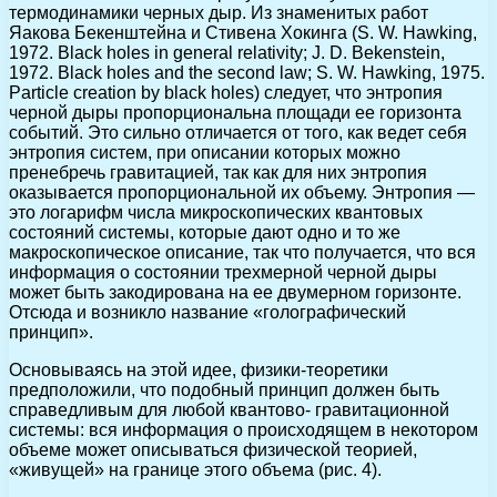
термодинамики черных дыр. Из знаменитых работ
Яакова Бекенштейна и Стивена Хокинга (S. W. Hawking,
1972. Black holes in general relativity; J. D. Bekenstein,
1972. Black holes and the second law; S. W. Hawking, 1975.
Particle creation by black holes) следует, что энтропия
черной дыры пропорциональна площади ее горизонта
событий. Это сильно отличается от того, как ведет себя
энтропия систем, при описании которых можно
пренебречь гравитацией, так как для них энтропия
оказывается пропорциональной их объему. Энтропия —
это логарифм числа микроскопических квантовых
состояний системы, которые дают одно и то же
макроскопическое описание, так что получается, что вся
информация о состоянии трехмерной черной дыры
может быть закодирована на ее двумерном горизонте.
Отсюда и возникло название «голографический
принцип».
Основываясь на этой идее, физики-теоретики
предположили, что подобный принцип должен быть
справедливым для любой квантово- гравитационной
системы: вся информация о происходящем в некотором
объеме может описываться физической теорией,
«живущей» на границе этого объема (рис. 4).