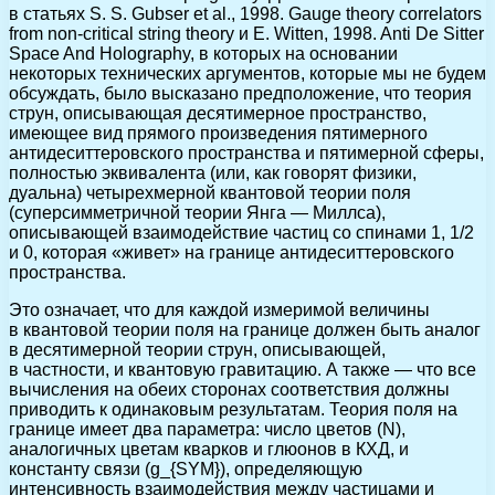
в статьях S. S. Gubser et al., 1998. Gauge theory correlators
from non-critical string theory и E. Witten, 1998. Anti De Sitter
Space And Holography, в которых на основании
некоторых технических аргументов, которые мы не будем
обсуждать, было высказано предположение, что теория
струн, описывающая десятимерное пространство,
имеющее вид прямого произведения пятимерного
антидеситтеровского пространства и пятимерной сферы,
полностью эквивалента (или, как говорят физики,
дуальна) четырехмерной квантовой теории поля
(суперсимметричной теории Янга — Миллса),
описывающей взаимодействие частиц со спинами 1, 1/2
и 0, которая «живет» на границе антидеситтеровского
пространства.
Это означает, что для каждой измеримой величины
в квантовой теории поля на границе должен быть аналог
в десятимерной теории струн, описывающей,
в частности, и квантовую гравитацию. А также — что все
вычисления на обеих сторонах соответствия должны
приводить к одинаковым результатам. Теория поля на
границе имеет два параметра: число цветов (N),
аналогичных цветам кварков и глюонов в КХД, и
константу связи (g_{SYM}), определяющую
интенсивность взаимодействия между частицами и