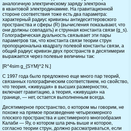
аналогичную электрическому заряду электрона
в квантовой электродинамике. На гравитационной
стороне соответствия тоже есть два параметра:
характерный радиус кривизны антидеситтеровского
пространства и сферы (R) (вычисления показывают, что
они должны совпадать) и струнная константа связи (g_s).
Голографическая дуальность связывает эти пары
параметров так, что константа связи теории струн
пропорциональна квадрату полевой константы связи, а
общий радиус кривизн двух пространств в десятимерии
выражается через полевые величины так:
[R^4sim g_{SYM}^2 N.]
С 1997 года было предложено еще много пар теорий,
связанных голографическим соответствием, но свойство,
что теория, «живущая» в высших размерностях,
включает гравитацию, а теория, «живущая» на
границе, — нет, остается выполненным всегда.
Десятимерное пространство, о котором мы говорим, не
похоже на прямое произведение четырехмерного
плоского пространства и шестимерного многообразия
Калаби — Яу, о котором шла речь выше и которое,
согласно теории струн, должно рассматриваться, если