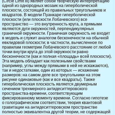
(Circle Limit III) являет собой творческую интерпретацию
одной из однородных мозаик на гиперболической
плоскости, состоящей из правильных треугольников и
квадратов. В модели Пуанкаре гиперболической
плоскости (или плоскости Лобачевского) все
пространство — это внутренность круга, а прямыми
являются дуги окружностей, перпендикулярных
граничной окружности. Граничная окружность не входит
в модель и служит аналогом бесконечности на обычной
евклидовой плоскости; в частности, вычисленное по
правилам геометрии Лобачевского расстояние от любой
точки внутри круга до этой окружности равно
бесконечности (как и полная «площадь» всей плоскости).
Эта модель обладает как полезными свойствами
(например, углы между прямыми в ней не искажаются),
так и недостатками, один из которых — искажение
размеров: на самом деле все треугольники на этом
рисунке одинаковые (как и все квадраты). Также
гиперболическая плоскость является двумерным
сечением трехмерного антидеситтеровского
пространства-времени, соответствующим
фиксированному моменту времени. Согласно гипотезе
о голографическом соответствии, теория квантовой
гравитации на антидеситтеровском пространстве
полностью эквивалентна другой теории, не содержащей