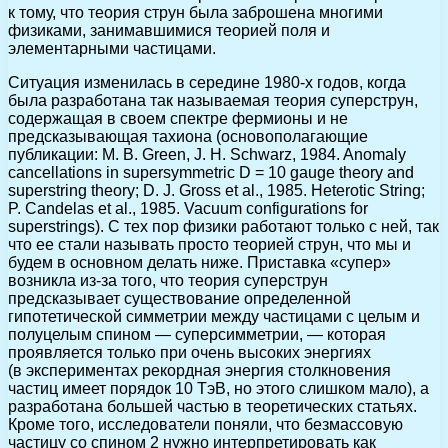
к тому, что теория струн была заброшена многими
физиками, занимавшимися теорией поля и
элементарными частицами.
Ситуация изменилась в середине 1980-х годов, когда
была разработана так называемая теория суперструн,
содержащая в своем спектре фермионы и не
предсказывающая тахиона (основополагающие
публикации: M. B. Green, J. H. Schwarz, 1984. Anomaly
cancellations in supersymmetric D = 10 gauge theory and
superstring theory; D. J. Gross et al., 1985. Heterotic String;
P. Candelas et al., 1985. Vacuum configurations for
superstrings). С тех пор физики работают только с ней, так
что ее стали называть просто теорией струн, что мы и
будем в основном делать ниже. Приставка «супер»
возникла из-за того, что теория суперструн
предсказывает существование определенной
гипотетической симметрии между частицами с целым и
полуцелым спином — суперсимметрии, — которая
проявляется только при очень высоких энергиях
(в экспериментах рекордная энергия столкновения
частиц имеет порядок 10 ТэВ, но этого слишком мало), а
разработана большей частью в теоретических статьях.
Кроме того, исследователи поняли, что безмассовую
частицу со спином 2 нужно интерпретировать как