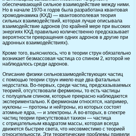
обеспечивающей сильное взаимодействие между ними.
Но в начале 1970-х годов была разработана квантовая
хромодинамика (КХД) — квантовополевая теория
сильных взаимодействий, которая лучше описывала
взаимодействие адронов (по крайней мере при высоких
энергиях КХД правильно количественно предсказывает
вероятности превращения одних адронов в другие при
адронных взаимодействиях).
Кроме того, выяснилось, что в теории струн обязательно
возникает безмассовая частица со спином 2, которой не
наблюдалось среди адронов.
Описание физики сильновзаимодействующих частиц
с помощью теории струн имело еще два фатальных
недостатка. Во-первых, среди частиц, предсказываемых
теорией, отсутствовали фермионы, то есть частицы
с полуцелым спином, которые прекрасно наблюдаются
экспериментально. К фермионам относятся, например,
нуклоны — протоны и нейтроны, из которых состоят
атомные ядра, — и электроны. А во-вторых, в спектре
частиц теории присутствовал тахион — частица
с отрицательным квадратом массы, которая всегда
движется быстрее света, что несовместимо с теорией
относительности. Эти теоретические проблемы привели