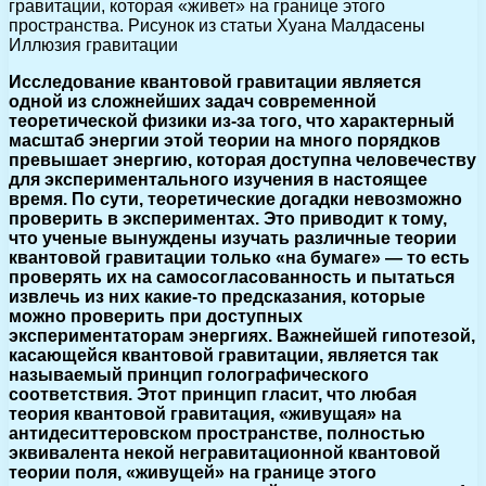
гравитации, которая «живет» на границе этого
пространства. Рисунок из статьи Хуана Малдасены
Иллюзия гравитации
Исследование квантовой гравитации является
одной из сложнейших задач современной
теоретической физики из-за того, что характерный
масштаб энергии этой теории на много порядков
превышает энергию, которая доступна человечеству
для экспериментального изучения в настоящее
время. По сути, теоретические догадки невозможно
проверить в экспериментах. Это приводит к тому,
что ученые вынуждены изучать различные теории
квантовой гравитации только «на бумаге» — то есть
проверять их на самосогласованность и пытаться
извлечь из них какие-то предсказания, которые
можно проверить при доступных
экспериментаторам энергиях. Важнейшей гипотезой,
касающейся квантовой гравитации, является так
называемый принцип голографического
соответствия. Этот принцип гласит, что любая
теория квантовой гравитация, «живущая» на
антидеситтеровском пространстве, полностью
эквивалента некой негравитационной квантовой
теории поля, «живущей» на границе этого