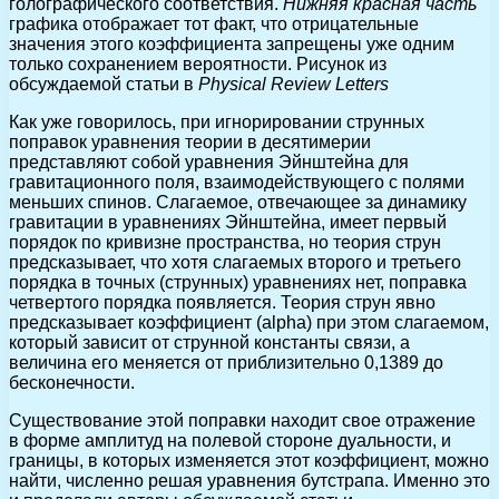
голографического соответствия.
Нижняя красная часть
графика отображает тот факт, что отрицательные
значения этого коэффициента запрещены уже одним
только сохранением вероятности. Рисунок из
обсуждаемой статьи в
Physical Review Letters
Как уже говорилось, при игнорировании струнных
поправок уравнения теории в десятимерии
представляют собой уравнения Эйнштейна для
гравитационного поля, взаимодействующего с полями
меньших спинов. Слагаемое, отвечающее за динамику
гравитации в уравнениях Эйнштейна, имеет первый
порядок по кривизне пространства, но теория струн
предсказывает, что хотя слагаемых второго и третьего
порядка в точных (струнных) уравнениях нет, поправка
четвертого порядка появляется. Теория струн явно
предсказывает коэффициент (alpha) при этом слагаемом,
который зависит от струнной константы связи, а
величина его меняется от приблизительно 0,1389 до
бесконечности.
Существование этой поправки находит свое отражение
в форме амплитуд на полевой стороне дуальности, и
границы, в которых изменяется этот коэффициент, можно
найти, численно решая уравнения бутстрапа. Именно это