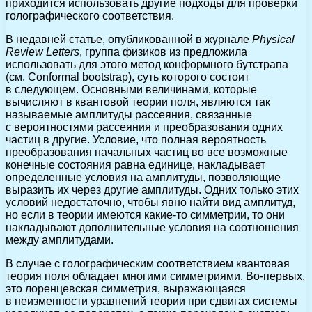
приходится использовать другие подходы для проверки
голографического соответствия.
В недавней статье, опубликованной в журнале
Physical
Review Letters
, группа физиков из предложила
использовать для этого метод конформного бутстрапа
(см. Conformal bootstrap), суть которого состоит
в следующем. Основными величинами, которые
вычисляют в квантовой теории поля, являются так
называемые амплитуды рассеяния, связанные
с вероятностями рассеяния и преобразования одних
частиц в другие. Условие, что полная вероятность
преобразования начальных частиц во все возможные
конечные состояния равна единице, накладывает
определенные условия на амплитуды, позволяющие
выразить их через другие амплитуды. Одних только этих
условий недостаточно, чтобы явно найти вид амплитуд,
но если в теории имеются какие-то симметрии, то они
накладывают дополнительные условия на соотношения
между амплитудами.
В случае с голографическим соответствием квантовая
теория поля обладает многими симметриями. Во-первых,
это лоренцевская симметрия, выражающаяся
в неизменности уравнений теории при сдвигах системы