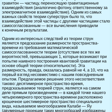
гравитон — частицу, переносящую гравитационные
взаимодействия (аналогично фотону, ответственному за
электромагнитное взаимодействие). Одним из самых
важных свойств теории суперструн было то, что
взаимодействие этой частицы с другими частицами стало
самосогласованным — все вычисления приводили
к конечным результатам.
Одним из интересных следствий из теории струн
является предсказание размерности пространства-
времени из требования математической
самосогласованности теории (отсутствие все тех же
вероятностей, превышающих 1, которые возникают при
попытке наивного построения квантовой гравитации на
основе общей теории относительности). Эта
размерность, правда, оказалась равной не 4, а 10, что на
первый взгляд несовместимо с нашим повседневным
опытом. Предлагаемое решение этого несоответствия
таково: десятимерное пространство-время,
предсказываемое теорией струн, является на самом
деле прямым произведением — в каждой точке нашего
четырехмерного пространства-времени расположено
крошечное шестимерное пространство специального
вида, называемое многообразием Калаби — Яу
(двумерные проекции таких многообразий изображены