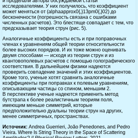
и проделали авторы обсуждаемой статьи
исследователями. У них получилось, что коэффициент
может меняться от (alphaapprox0{,}13pm0{,}02) до
бесконечности (погрешность связана с ошибками
численных расчетов). Это блестяще совпадает с тем, что
предсказывает теория струн (рис. 5).
Аналогичные коэффициенты есть и при поправочных
членах к уравнениям общей теории относительности
более высоких порядков. И их тоже можно оценивать
двумя способами — исходя из теории струн и из
квантовополевых расчетов с помощью голографического
соответствия. В дальнейшем физики надеются
проверить совпадение значений и этих коэффициентов.
Кроме того, ученые хотят сравнить аналогичные
коэффициенты при поправках к полевым уравнениям,
описывающим частицы со спином, меньшим 2.
В перспективе ученые надеются применить метод
бутстрапа к более реалистичным теориям поля,
имеющим меньше симметрий, которые
предположительно дуальны теории струн на других,
менее симметричных, пространствах.
Источник:
Andrea Guerrieri, João Penedones, and Pedro
Vieira. Where Is String Theory in the Space of Scattering
Amplitudes? //
Physical Review Letters
. 2021.