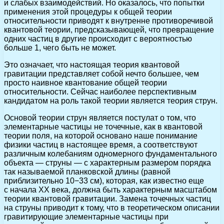
и слабых взаимодействий. Но оказалось, что попытки
применения этой процедуры к общей теории
относительности приводят к внутренне противоречивой
квантовой теории, предсказывающей, что превращение
одних частиц в другие происходит с вероятностью
больше 1, чего быть не может.
Это означает, что настоящая теория квантовой
гравитации представляет собой нечто большее, чем
просто наивное квантование общей теории
относительности. Сейчас наиболее перспективным
кандидатом на роль такой теории является теория струн.
Основой теории струн является постулат о том, что
элементарные частицы не точечные, как в квантовой
теории поля, на которой основано наше понимание
физики частиц в настоящее время, а соответствуют
различным колебаниям одномерного фундаментального
объекта — струны — с характерным размером порядка
так называемой планковской длины (равной
приблизительно 10−33 см), которая, как известно еще
с начала XX века, должна быть характерным масштабом
теории квантовой гравитации. Замена точечных частиц
на струны приводит к тому, что в теоретическом описании
гравитирующие элементарные частицы при