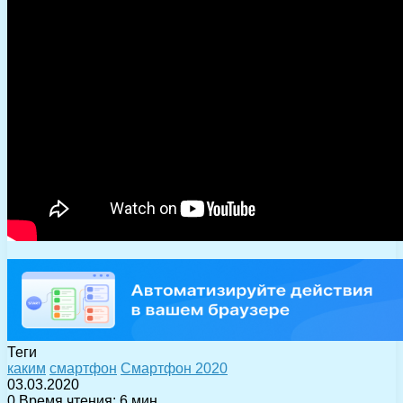
Теги
каким
смартфон
Смартфон 2020
03.03.2020
0
Время чтения: 6 мин.