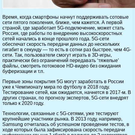
Время, когда смартфоны начнут поддерживать сотовые
сети пятого поколения, ближе, чем кажется. А первой
страной, где заработает 5G-подключение, может стать
Россия, где работы по внедрению высокоскоростных
сетей начались в конце прошлого года. 5G-сети
обеспечат скорость передачи данных до нескольких
гигабит в секунду — то есть в сотни раз быстрее, чем 4G-
сети. Так, пользователи смогут играть в 3D-игры,
практически без ограничений передавать ‘тяжелые’
файлы, смотреть потоковое HD-видео без ожидания
буферизации и т.п.
Первые зоны покрытия 5G могут заработать в России
уже к Чемпионату мира по футболу в 2018 году.
Тестирование сетей, как ожидается, начнется в 2017-м. В
других странах, по прогнозу экспертов, 5G-сети внедрят
только к 2020 году.
Технологии, связанные с 5G-сетями, уже тестируют
крупнейшие участники рынка. В 2013 году, например,
Samsung отчиталась об успешном проведении тестов, в
ходе которых была зафиксирована скорость передачи