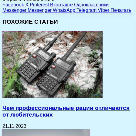
Facebook
X
Pinterest
Вконтакте
Одноклассники
Messenger
Messenger
WhatsApp
Telegram
Viber
Печатать
ПОХОЖИЕ СТАТЬИ
Чем профессиональные рации отличаются
от любительских
21.11.2023