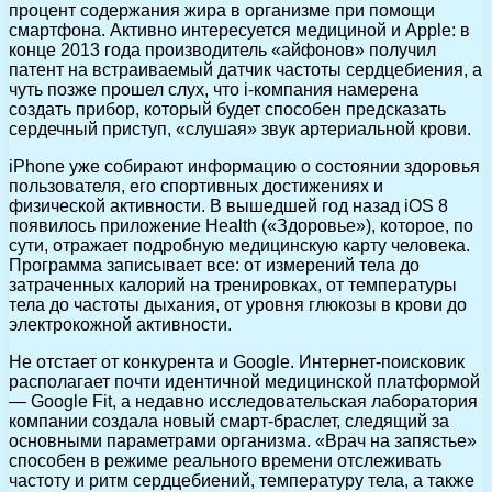
процент содержания жира в организме при помощи
смартфона. Активно интересуется медициной и Apple: в
конце 2013 года производитель «айфонов» получил
патент на встраиваемый датчик частоты сердцебиения, а
чуть позже прошел слух, что i-компания намерена
создать прибор, который будет способен предсказать
сердечный приступ, «слушая» звук артериальной крови.
iPhone уже собирают информацию о состоянии здоровья
пользователя, его спортивных достижениях и
физической активности. В вышедшей год назад iOS 8
появилось приложение Health («Здоровье»), которое, по
сути, отражает подробную медицинскую карту человека.
Программа записывает все: от измерений тела до
затраченных калорий на тренировках, от температуры
тела до частоты дыхания, от уровня глюкозы в крови до
электрокожной активности.
Не отстает от конкурента и Google. Интернет-поисковик
располагает почти идентичной медицинской платформой
— Google Fit, а недавно исследовательская лаборатория
компании создала новый смарт-браслет, следящий за
основными параметрами организма. «Врач на запястье»
способен в режиме реального времени отслеживать
частоту и ритм сердцебиений, температуру тела, а также