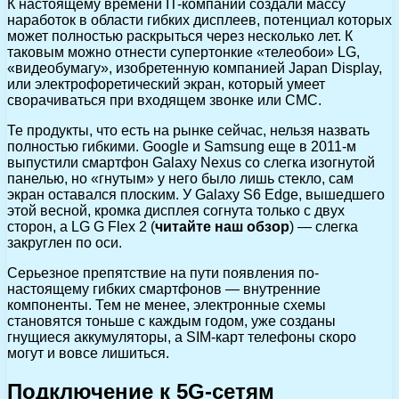
К настоящему времени IT-компании создали массу
наработок в области гибких дисплеев, потенциал которых
может полностью раскрыться через несколько лет. К
таковым можно отнести супертонкие «телеобои» LG,
«видеобумагу», изобретенную компанией Japan Display,
или электрофоретический экран, который умеет
сворачиваться при входящем звонке или СМС.
Те продукты, что есть на рынке сейчас, нельзя назвать
полностью гибкими. Google и Samsung еще в 2011-м
выпустили смартфон Galaxy Nexus со слегка изогнутой
панелью, но «гнутым» у него было лишь стекло, сам
экран оставался плоским. У Galaxy S6 Edge, вышедшего
этой весной, кромка дисплея согнута только с двух
сторон, а LG G Flex 2 (
читайте наш обзор
) — слегка
закруглен по оси.
Серьезное препятствие на пути появления по-
настоящему гибких смартфонов — внутренние
компоненты. Тем не менее, электронные схемы
становятся тоньше с каждым годом, уже созданы
гнущиеся аккумуляторы, а SIM-карт телефоны скоро
могут и вовсе лишиться.
Подключение к 5G-сетям