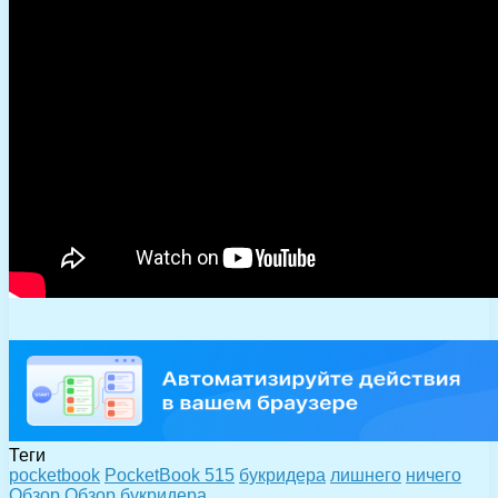
Теги
pocketbook
PocketBook 515
букридера
лишнего
ничего
Обзор
Обзор букридера