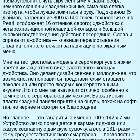
прямоугольник с чуть скругленными углами, ребра
немного скошены к задней крышке, сама она слегка
изогнута, чтобы лучше ложиться в руку. Под экраном (5
дюймов, разрешение 800 на 600 точек, технология e-ink
Pearl, отображает 16 оттенков серого) «джойстик» с
четырехпозиционной клавишей-кольцом и большой
кнопкой подтверждения действия посередине. Слева и
справа от джойстика — клавиши перелистывания
страниц, они же отвечают за навигацию по экранным
меню.
Мне на тест досталась модель в сером корпусе с ярким
цветовым акцентом в виде салатового «кольца»
джойстика. Оно делает дизайн свежее и молодежнее, что,
возможно, не понравится представителям старшего
поколения или просто людям с консервативными
вкусами. Но по мне так выглядит отлично, особенно в
комплекте с серо-оранжевым чехлом. Бархатистый
пластик задней панели приятен на ощупь, похож на софт-
тач, но чернее и смотрится благороднее.
Но главное — это габариты, а именно 100 x 142 x 7 мм.
Устройство легко помещается в карман пиджака или
самую компактную дамскую сумочку, а вес в 131 грамм —
как у среднестатистического смартфона — позволяет не