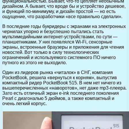
функциональностью. Бывает, что-то цепляет необычным
дизайном. А бывает, что вроде бы и устройство дешевое,
и функций по-минимуму, и дизайн простой — но есть
ощущение, что разработчики «все правильно сделали».
В последние годы букридеры с экранами на электронных
чернилах упорно и безуспешно пытались стать
мультимедийными интернет-устройствами, по сути —
планшетниками. У них появлялся Wi-Fi, сенсорные
экраны, встроенные браузеры и приложения для чтения
новостей. Вот только в силу технологических
ограничений и используемого системного ПО ничего
путного из этого не выходило.
Один из лидеров рынка «читалок» в СНГ, компания
PocketBook, решила «вернуться к корням», выпустив
компактный ридер PocketBook 515. В нем нет ничего из
вышеперечисленных «наворотов», нет даже mp3-плеера.
Зато есть отличный экран e-ink последнего поколения
Pearl с диагональю 5 дюймов, а также компактный и
очень легкий корпус.