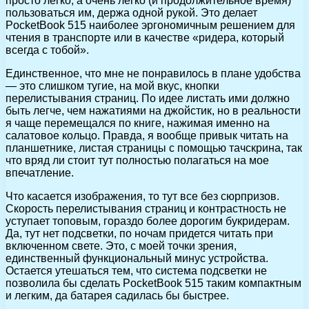
просто легко, а очень легко (и продолжительное время)
пользоваться им, держа одной рукой. Это делает
PocketBook 515 наиболее эргономичным решением для
чтения в транспорте или в качестве «ридера, который
всегда с тобой».
Единственное, что мне не понравилось в плане удобства
— это слишком тугие, на мой вкус, кнопки
перелистывания страниц. По идее листать ими должно
быть легче, чем нажатиями на джойстик, но в реальности
я чаще перемещался по книге, нажимая именно на
салатовое кольцо. Правда, я вообще привык читать на
планшетнике, листая страницы с помощью тачскрина, так
что вряд ли стоит тут полностью полагаться на мое
впечатление.
Что касается изображения, то тут все без сюрпризов.
Скорость перелистывания страниц и контрастность не
уступает топовым, гораздо более дорогим букридерам.
Да, тут нет подсветки, по ночам придется читать при
включенном свете. Это, с моей точки зрения,
единственный функциональный минус устройства.
Остается утешаться тем, что система подсветки не
позволила бы сделать PocketBook 515 таким компактным
и легким, да батарея садилась бы быстрее.