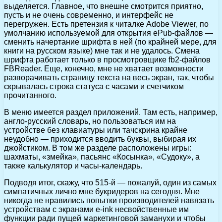
выделяется. Главное, что внешне смотрится приятно,
пусть и не очень современно, и интерфейс не
перегружен. Есть претензия к читалке Adobe Viewer, по
умолчанию используемой для открытия ePub-файлов —
сменить начертание шрифта в ней (по крайней мере, для
книги на русском языке) мне так и не удалось. Смена
шрифта работает только в просмотровщике fb2-файлов
FBReader. Еще, конечно, мне не хватает возможности
разворачивать страницу текста на весь экран, так, чтобы
скрывалась строка статуса с часами и счетчиком
прочитанного.
В меню имеется раздел приложений. Там есть, например,
англо-русский словарь, но пользоваться им на
устройстве без клавиатуры или тачскрина крайне
неудобно — приходится вводить буквы, выбирая их
джойстиком. В том же разделе расположены игры:
шахматы, «змейка», пасьянс «Косынка», «Судоку», а
также калькулятор и часы-календарь.
Подводя итог, скажу, что 515-й — пожалуй, один из самых
симпатичных лично мне букридеров на сегодня. Мне
никогда не нравились попытки производителей навязать
устройствам с экранами e-ink несвойственные им
функции ради пущей маркетинговой заманухи и чтобы