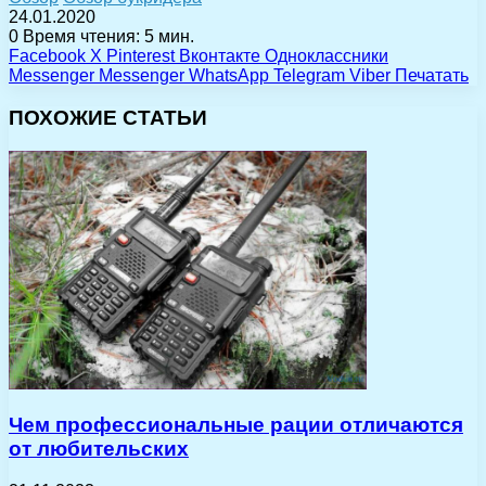
24.01.2020
0
Время чтения: 5 мин.
Facebook
X
Pinterest
Вконтакте
Одноклассники
Messenger
Messenger
WhatsApp
Telegram
Viber
Печатать
ПОХОЖИЕ СТАТЬИ
Чем профессиональные рации отличаются
от любительских