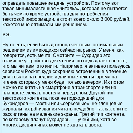
оправдать повышение цены устройств. Поэтому вот
такая минималистичная «читалка», которая не пытается
быть чем-то кроме устройства для потребления
текстовой информации, а стоит всего около 3 000 рублей,
кажется мне оптимальным решением.
P.S.
Ну то есть, если быть до конца честным, оптимальным
решением из имеющихся сейчас на рынке. У меня, как
говорится, есть мечта. Смотрите — букридер это
отличное устройство для чтения, но ведь далеко не все,
что мы читаем, это книги. Например, я активно пользуюсь
сервисом Pocket, куда сохраняю встреченные в течение
дня ссылки на средние и длинные тексты, время на
чтение которых у меня будет только вечером. Их потом
можно почитать на смартфоне в транспорте или на
планшете, лежа в постели перед сном. Другой тип
текстового контента, пока не подходящий для
букридеров — газеты или «серьезные», не-глянцевые
журналы, их pdf-издания читать неудобно, так как они не
рассчитаны на маленькие экраны. Третий тип контента,
по которому плачут букридеры — учебники, хотя во
многих дисциплинах может не хватать цвета.