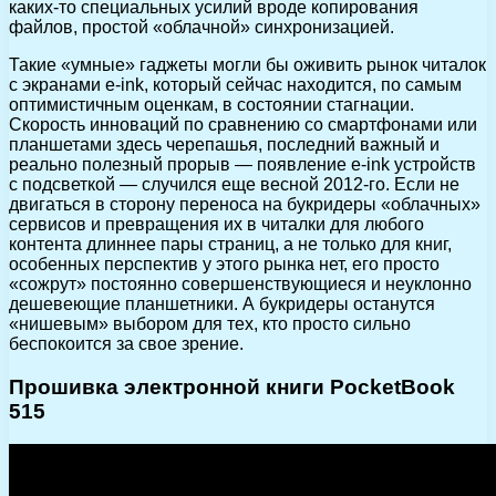
каких-то специальных усилий вроде копирования
файлов, простой «облачной» синхронизацией.
Такие «умные» гаджеты могли бы оживить рынок читалок
с экранами e-ink, который сейчас находится, по самым
оптимистичным оценкам, в состоянии стагнации.
Скорость инноваций по сравнению со смартфонами или
планшетами здесь черепашья, последний важный и
реально полезный прорыв — появление e-ink устройств
с подсветкой — случился еще весной 2012-го. Если не
двигаться в сторону переноса на букридеры «облачных»
сервисов и превращения их в читалки для любого
контента длиннее пары страниц, а не только для книг,
особенных перспектив у этого рынка нет, его просто
«сожрут» постоянно совершенствующиеся и неуклонно
дешевеющие планшетники. А букридеры останутся
«нишевым» выбором для тех, кто просто сильно
беспокоится за свое зрение.
Прошивка электронной книги PocketBook
515