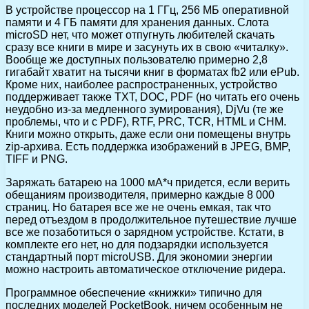
В устройстве процессор на 1 ГГц, 256 МБ оперативной
памяти и 4 ГБ памяти для хранения данных. Cлота
microSD нет, что может отпугнуть любителей скачать
сразу все книги в мире и засунуть их в свою «читалку».
Вообще же доступных пользователю примерно 2,8
гигабайт хватит на тысячи книг в форматах fb2 или ePub.
Кроме них, наиболее распространенных, устройство
поддерживает также TXT, DOC, PDF (но читать его очень
неудобно из-за медленного зумирования), DjVu (те же
проблемы, что и с PDF), RTF, PRC, TCR, HTML и CHM.
Книги можно открыть, даже если они помещены внутрь
zip-архива. Есть поддержка изображений в JPEG, BMP,
TIFF и PNG.
Заряжать батарею на 1000 мА*ч придется, если верить
обещаниям производителя, примерно каждые 8 000
страниц. Но батарея все же не очень емкая, так что
перед отъездом в продолжительное путешествие лучше
все же позаботиться о зарядном устройстве. Кстати, в
комплекте его нет, но для подзарядки используется
стандартный порт microUSB. Для экономии энергии
можно настроить автоматическое отключение ридера.
Программное обеспечение «книжки» типично для
последних моделей PocketBook, ничем особенным не