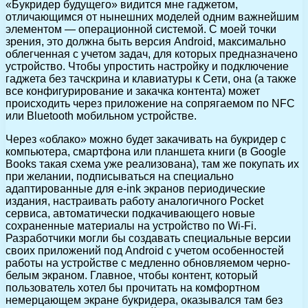
«Букридер будущего» видится мне гаджетом,
отличающимся от нынешних моделей одним важнейшим
элементом — операционной системой. С моей точки
зрения, это должна быть версия Android, максимально
облегченная с учетом задач, для которых предназначено
устройство. Чтобы упростить настройку и подключение
гаджета без тачскрина и клавиатуры к Сети, она (а также
все конфигурирование и закачка контента) может
происходить через приложение на сопрягаемом по NFC
или Bluetooth мобильном устройстве.
Через «облако» можно будет закачивать на букридер с
компьютера, смартфона или планшета книги (в Google
Books такая схема уже реализована), там же покупать их
при желании, подписываться на специально
адаптированные для e-ink экранов периодические
издания, настраивать работу аналогичного Pocket
сервиса, автоматически подкачивающего новые
сохраненные материалы на устройство по Wi-Fi.
Разработчики могли бы создавать специальные версии
своих приложений под Android с учетом особенностей
работы на устройстве с медленно обновляемом черно-
белым экраном. Главное, чтобы контент, который
пользователь хотел бы прочитать на комфортном
немерцающем экране букридера, оказывался там без