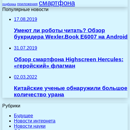
смартфона
приложения
подборка
Популярные новости
17.08.2019
Умеют ли роботы читать? Обзор
букридера Wexler.Book E6007 на Android
31.07.2019
Обзор смартфона Highscreen Hercules:
«геройский» флагман
02.03.2022
Китайские ученые обнаружили большое
количество урана
Рубрики
Будущее
Новости интернета
Новости науки