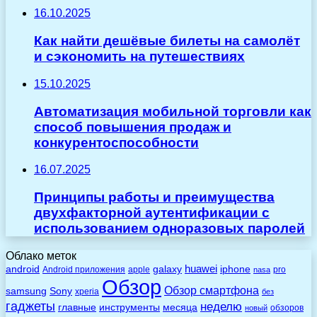
16.10.2025
Как найти дешёвые билеты на самолёт
и сэкономить на путешествиях
15.10.2025
Автоматизация мобильной торговли как
способ повышения продаж и
конкурентоспособности
16.07.2025
Принципы работы и преимущества
двухфакторной аутентификации с
использованием одноразовых паролей
Облако меток
huawei
android
galaxy
iphone
Android приложения
apple
pro
nasa
Обзор
Обзор смартфона
Sony
samsung
xperia
без
гаджеты
неделю
главные
инструменты
месяца
обзоров
новый