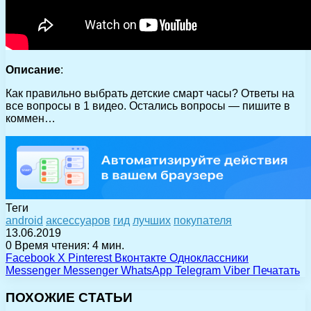
Описание
:
Как правильно выбрать детские смарт часы? Ответы на
все вопросы в 1 видео. Остались вопросы — пишите в
коммен…
Теги
android
аксессуаров
гид
лучших
покупателя
13.06.2019
0
Время чтения: 4 мин.
Facebook
X
Pinterest
Вконтакте
Одноклассники
Messenger
Messenger
WhatsApp
Telegram
Viber
Печатать
ПОХОЖИЕ СТАТЬИ