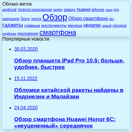
Облако меток
huawei
android
galaxy
iphone
Android приложения
apple
pro
nasa
Обзор
Обзор смартфона
Sony
samsung
xperia
без
гаджеты
неделю
главные
инструменты
месяца
обзоров
новый
смартфона
приложения
подборка
Популярные новости
30.03.2020
Обзор планшета iPad Pro 10.5: больше,
удобнее, быстрее
15.11.2022
Обломки китайской ракеты найдены в
Индонезии и Малайзии
24.04.2020
Обзор смартфона Huawei Honor 6C:
«неуцененный» середнячок