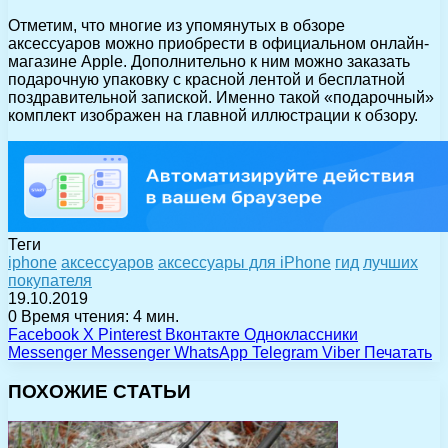
Отметим, что многие из упомянутых в обзоре
аксессуаров можно приобрести в официальном онлайн-
магазине Apple. Дополнительно к ним можно заказать
подарочную упаковку с красной лентой и бесплатной
поздравительной запиской. Именно такой «подарочный»
комплект изображен на главной иллюстрации к обзору.
Теги
iphone
аксессуаров
аксессуары для iPhone
гид
лучших
покупателя
19.10.2019
0
Время чтения: 4 мин.
Facebook
X
Pinterest
Вконтакте
Одноклассники
Messenger
Messenger
WhatsApp
Telegram
Viber
Печатать
ПОХОЖИЕ СТАТЬИ